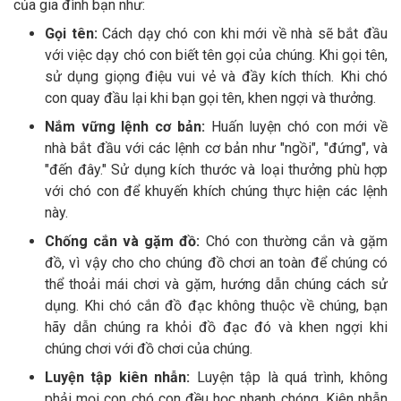
của gia đình bạn như:
Gọi tên:
Cách dạy chó con khi mới về nhà sẽ bắt đầu
với việc dạy chó con biết tên gọi của chúng. Khi gọi tên,
sử dụng giọng điệu vui vẻ và đầy kích thích. Khi chó
con quay đầu lại khi bạn gọi tên, khen ngợi và thưởng.
Nắm vững lệnh cơ bản:
Huấn luyện chó con mới về
nhà bắt đầu với các lệnh cơ bản như "ngồi", "đứng", và
"đến đây." Sử dụng kích thước và loại thưởng phù hợp
với chó con để khuyến khích chúng thực hiện các lệnh
này.
Chống cắn và gặm đồ:
Chó con thường cắn và gặm
đồ, vì vậy cho cho chúng đồ chơi an toàn để chúng có
thể thoải mái chơi và gặm, hướng dẫn chúng cách sử
dụng. Khi chó cắn đồ đạc không thuộc về chúng, bạn
hãy dẫn chúng ra khỏi đồ đạc đó và khen ngợi khi
chúng chơi với đồ chơi của chúng.
Luyện tập kiên nhẫn:
Luyện tập là quá trình, không
phải mọi con chó con đều học nhanh chóng. Kiên nhẫn