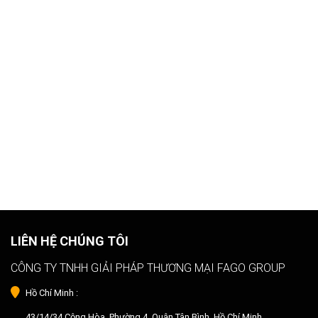
LIÊN HỆ CHÚNG TÔI
CÔNG TY TNHH GIẢI PHÁP THƯƠNG MẠI FAGO GROUP
Hồ Chí Minh :
43/14/34 Cộng Hòa, Phường 4, Quận Tân Bình, Hồ Chí Minh