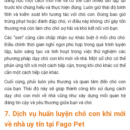
đang học một cách mới mẻ và có thể cần nhiều lần lặp lại
trước khi chúng hiểu và thực hiện đúng. Luôn giữ thái độ bình
tĩnh và kiểm soát khi tương tác với chó con. Đừng bao giờ
trừng phạt hoặc đánh đập chó, vì điều này không chỉ gây tổn
thương mà còn làm cho chó sợ hãi và khó kết nối với bạn.
Các “sen” cũng cần chấp nhận sự khác biệt ở mỗi chú chó.
Điều chỉnh thời gian nghỉ ngơi phù hợp trong quá trình luyện
tập, luôn sáng tạo và linh hoạt trong việc thử nghiệm các
phương pháp dạy chó con khi mới về nhà. Một số chó có thể
phản ứng tốt với một cách tiếp cận, trong khi chó khác có thể
cần một cách tiếp cận khác.
Cuối cùng, phải luôn yêu thương và quan tâm đến chó con
của bạn. Thái độ này sẽ giúp thành công khi sử dụng cách
dạy chó con mới về nhà cũng như xây dựng mối quan hệ
đáng tin cậy và yêu thương giữa bạn và chó.
7. Dịch vụ huấn luyện chó con khi mới
về nhà uy tín tại Fago Pet