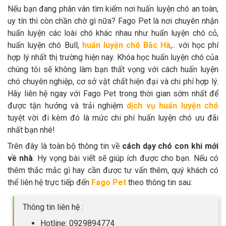
Nếu bạn đang phân vân tìm kiếm nơi huấn luyện chó an toàn,
uy tín thì còn chần chờ gì nữa? Fago Pet là nơi chuyên nhận
huấn luyện các loài chó khác nhau như huấn luyện chó cỏ,
huấn luyện chó Bull,
huấn luyện chó Bắc Hà
,.. với học phí
hợp lý nhất thị trường hiện nay. Khóa học huấn luyện chó của
chúng tôi sẽ không làm bạn thất vọng với cách huấn luyện
chó chuyên nghiệp, cơ sở vật chất hiện đại và chi phí hợp lý.
Hãy liên hệ ngay với Fago Pet trong thời gian sớm nhất để
được tận hưởng và trải nghiệm
dịch vụ huấn luyện chó
tuyệt vời đi kèm đó là mức chi phí huấn luyện chó ưu đãi
nhất bạn nhé!
Trên đây là toàn bộ thông tin về
cách dạy chó con khi mới
về nhà
. Hy vọng bài viết sẽ giúp ích được cho bạn. Nếu có
thêm thắc mắc gì hay cần được tư vấn thêm, quý khách có
thể liên hệ trực tiếp đến
Fago Pet
theo thông tin sau:
Thông tin liên hệ :
Hotline: 0929894774