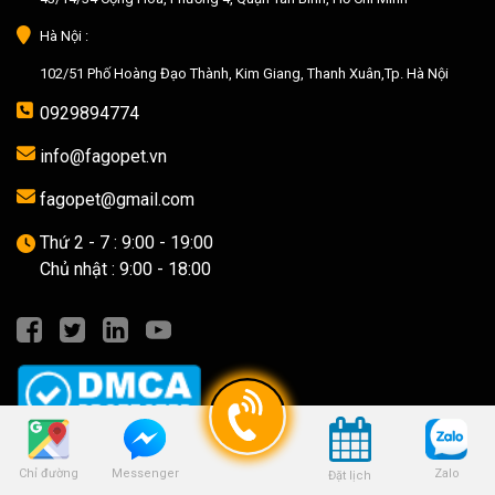
Hà Nội :
102/51 Phố Hoàng Đạo Thành, Kim Giang, Thanh Xuân,Tp. Hà Nội
0929894774
info@fagopet.vn
fagopet@gmail.com
Thứ 2 - 7 : 9:00 - 19:00
Chủ nhật : 9:00 - 18:00
DANH MỤC
Chỉ đường
Zalo
Messenger
Đặt lịch