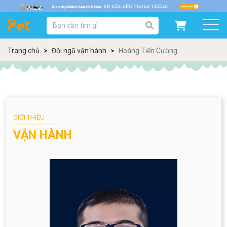
DANH MỤC SẢN PHẨM
SẢN PHẨM DÀNH CHO MÈO
SẢN PHẨM DÀNH CHO CHÓ
Trang chủ
Đội ngũ vận hành
Hoàng Tiến Cường
SẨN PHẨM THEO THƯƠNG HIỆU
GIỚI THIỆU
VẬN HÀNH