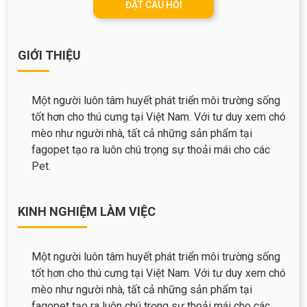
ĐẶT CÂU HỎI
Thông tin về chó
spa cho thú cưng
Thông tin về mèo
GIỚI THIỆU
CHÍNH SÁCH
Một người luôn tâm huyết phát triển môi trường sống
Chính sách mua hàng
Chính sách vận chuyển
tốt hơn cho thú cưng tại Việt Nam. Với tư duy xem chó
mèo như người nhà, tất cả những sản phẩm tại
Chính sách bảo hành
Chính sách bảo mật
fagopet tạo ra luôn chú trọng sự thoải mái cho các
Pet.
Chính sách đổi trả
KINH NGHIỆM LÀM VIỆC
LIÊN HỆ
Một người luôn tâm huyết phát triển môi trường sống
TỔNG ĐÀI TƯ VẤN
tốt hơn cho thú cưng tại Việt Nam. Với tư duy xem chó
0929894774
mèo như người nhà, tất cả những sản phẩm tại
fagopet tạo ra luôn chú trọng sự thoải mái cho các