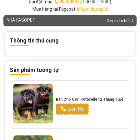
Gọi đặt mua:
0929894774
(8:00 - 18:30)
Mua hàng tại Fagopet
Xem đường đi
NHÀ FAGOPET
Xem chi tiết
Thông tin thú cưng
Sản phẩm tương tự
Bán Chó Con Rottweiler 2 Tháng Tuổi
Liên Hệ