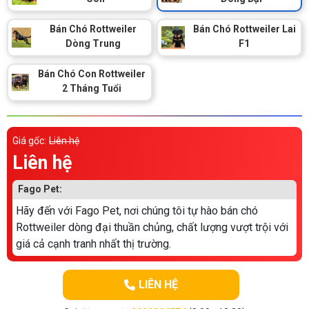
Thông tin về chó
spa cho thú cưng
Bán Chó Rottweiler
Bán Chó Rottweiler Lai
Dòng Trung
F1
Thông tin về mèo
Bán Chó Con Rottweiler
CHÍNH SÁCH
2 Tháng Tuổi
Chính sách mua hàng
Chính sách vận chuyển
Giá gốc:
Liên hệ
Chính sách bảo hành
Chính sách bảo mật
Liên hệ
Chính sách đổi trả
Fago Pet:
Hãy đến với Fago Pet, nơi chúng tôi tự hào bán chó
LIÊN HỆ
Rottweiler dòng đại thuần chủng, chất lượng vượt trội với
giá cả cạnh tranh nhất thị trường.
TỔNG ĐÀI TƯ VẤN
0929894774
LIÊN HỆ