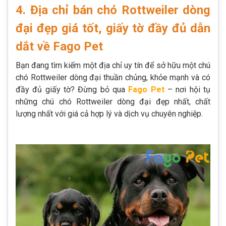
4. Địa chỉ bán chó Rottweiler dòng
đại đẹp giá tốt, giấy tờ đầy đủ dẫn
dắt về Fago Pet
Bạn đang tìm kiếm một địa chỉ uy tín để sở hữu một chú
chó Rottweiler dòng đại thuần chủng, khỏe mạnh và có
đầy đủ giấy tờ? Đừng bỏ qua
Fago Pet
– nơi hội tụ
những chú chó Rottweiler dòng đại đẹp nhất, chất
lượng nhất với giá cả hợp lý và dịch vụ chuyên nghiệp.