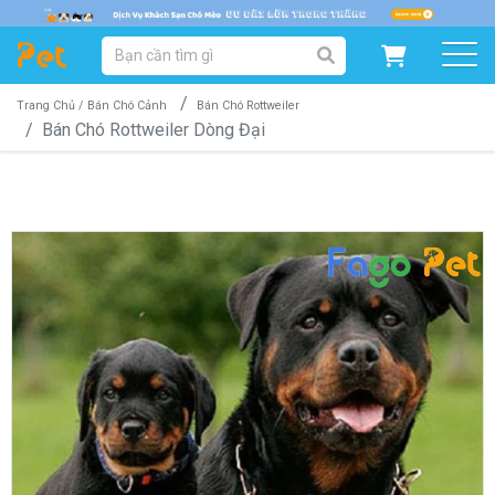
DANH MỤC SẢN PHẨM
SẢN PHẨM DÀNH CHO MÈO
SẢN PHẨM DÀNH CHO CHÓ
Trang Chủ /
Bán Chó Cảnh
Bán Chó Rottweiler
Bán Chó Rottweiler Dòng Đại
SẨN PHẨM THEO THƯƠNG HIỆU