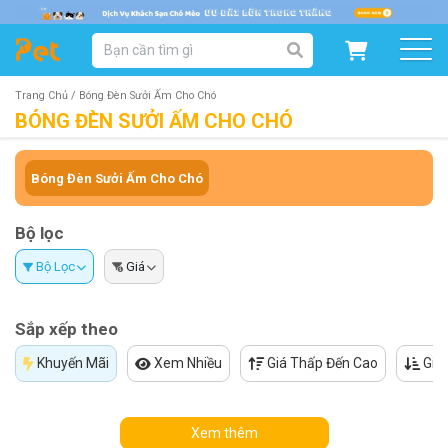
DANH MỤC SẢN PHẨM
SẢN PHẨM DÀNH CHO MÈO
SẢN PHẨM DÀNH CHO CHÓ
Trang Chủ /
Bóng Đèn Sưởi Ấm Cho Chó
BÓNG ĐÈN SƯỞI ẤM CHO CHÓ
SẨN PHẨM THEO THƯƠNG HIỆU
Bóng Đèn Sưởi Ấm Cho Chó
Bộ lọc
Bộ Lọc
Giá
Sắp xếp theo
Khuyến Mãi
Xem Nhiều
Giá Thấp Đến Cao
Giá
Xem thêm