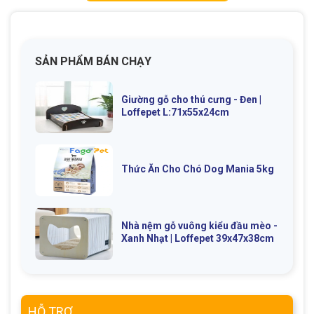
SẢN PHẨM BÁN CHẠY
GIỚI THIỆU
Giường gỗ cho thú cưng - Đen |
Loffepet L:71x55x24cm
DỊCH VỤ
Khách sạn chó mèo
Spa chó mèo
Thức Ăn Cho Chó Dog Mania 5kg
Dịch vụ cắt tỉa lông chó
Dịch vụ huấn luyện chó
mèo
Dịch vụ mua bán chó
Dịch vụ phối giống chó
Nhà nệm gỗ vuông kiểu đầu mèo -
Xanh Nhạt | Loffepet 39x47x38cm
mèo
mèo
TIN TỨC
HỖ TRỢ
Thông tin về khách sạn,