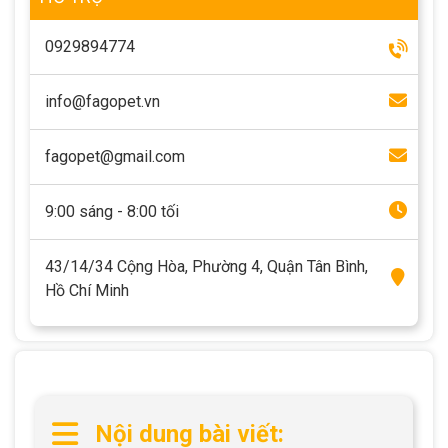
Thông tin về chó
spa cho thú cưng
0929894774
Thông tin về mèo
info@fagopet.vn
CHÍNH SÁCH
fagopet@gmail.com
Chính sách mua hàng
Chính sách vận chuyển
9:00 sáng - 8:00 tối
Chính sách bảo hành
Chính sách bảo mật
Chính sách đổi trả
43/14/34 Cộng Hòa, Phường 4, Quận Tân Bình,
Hồ Chí Minh
LIÊN HỆ
TỔNG ĐÀI TƯ VẤN
0929894774
Nội dung bài viết: