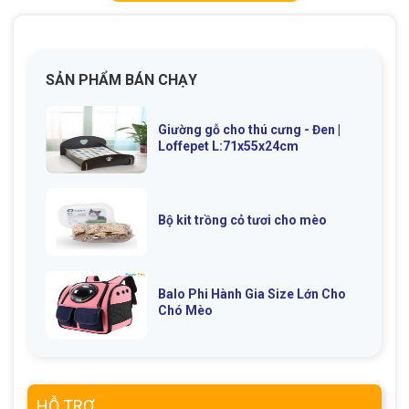
SẢN PHẨM BÁN CHẠY
GIỚI THIỆU
Giường gỗ cho thú cưng - Đen |
Loffepet L:71x55x24cm
DỊCH VỤ
Khách sạn chó mèo
Spa chó mèo
Bộ kit trồng cỏ tươi cho mèo
Dịch vụ cắt tỉa lông chó
Dịch vụ huấn luyện chó
mèo
Dịch vụ mua bán chó
Dịch vụ phối giống chó
Balo Phi Hành Gia Size Lớn Cho
Chó Mèo
mèo
mèo
TIN TỨC
HỖ TRỢ
Thông tin về khách sạn,