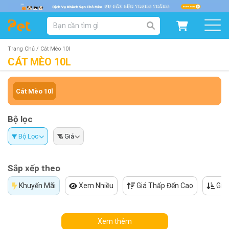
DANH MỤC SẢN PHẨM
SẢN PHẨM DÀNH CHO MÈO
SẢN PHẨM DÀNH CHO CHÓ
Trang Chủ /
Cát Mèo 10l
CÁT MÈO 10L
SẨN PHẨM THEO THƯƠNG HIỆU
Cát Mèo 10l
Bộ lọc
Bộ Lọc
Giá
Sắp xếp theo
Khuyến Mãi
Xem Nhiều
Giá Thấp Đến Cao
Giá
Xem thêm