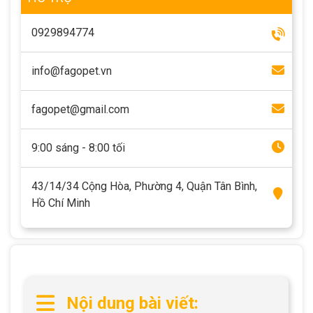
Thông tin về chó
spa cho thú cưng
0929894774
Thông tin về mèo
info@fagopet.vn
CHÍNH SÁCH
fagopet@gmail.com
Chính sách mua hàng
Chính sách vận chuyển
9:00 sáng - 8:00 tối
Chính sách bảo hành
Chính sách bảo mật
Chính sách đổi trả
43/14/34 Cộng Hòa, Phường 4, Quận Tân Bình,
Hồ Chí Minh
LIÊN HỆ
TỔNG ĐÀI TƯ VẤN
0929894774
Nội dung bài viết: