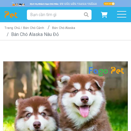
DANH MỤC SẢN PHẨM
SẢN PHẨM DÀNH CHO MÈO
SẢN PHẨM DÀNH CHO CHÓ
Trang Chủ /
Bán Chó Cảnh
Bán Chó Alaska
Bán Chó Alaska Nâu Đỏ
SẨN PHẨM THEO THƯƠNG HIỆU