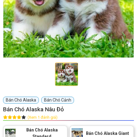
GIỚI THIỆU
DỊCH VỤ
Khách sạn chó mèo
Spa chó mèo
Dịch vụ cắt tỉa lông chó
Dịch vụ huấn luyện chó
mèo
Dịch vụ mua bán chó
Dịch vụ phối giống chó
Bán Chó Alaska
Bán Chó Cảnh
mèo
mèo
Bán Chó Alaska Nâu Đỏ
(Xem 1 đánh giá)
TIN TỨC
Bán Chó Alaska
Bán Chó Alaska Giant
Thông tin về khách sạn,
Standard