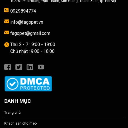
102/51 Phố Hoàng Đạo Thành, Kim Giang, Thanh Xuân,Tp. Hà Nội
0929894774
info@fagopet.vn
fagopet@gmail.com
Thứ 2 - 7 : 9:00 - 19:00
Chủ nhật : 9:00 - 18:00
DANH MỤC
Trang chủ
Khách sạn chó mèo