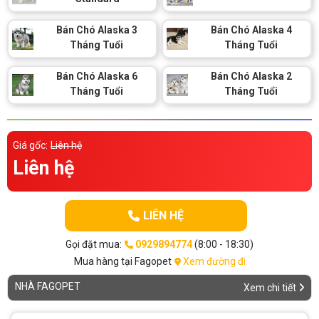
Thông tin về chó
spa cho thú cưng
Bán Chó Alaska 3
Bán Chó Alaska 4
Tháng Tuổi
Tháng Tuổi
Thông tin về mèo
Bán Chó Alaska 6
Bán Chó Alaska 2
CHÍNH SÁCH
Tháng Tuổi
Tháng Tuổi
Chính sách mua hàng
Chính sách vận chuyển
Giá gốc:
Liên hệ
Chính sách bảo hành
Chính sách bảo mật
Liên hệ
Chính sách đổi trả
LIÊN HỆ
LIÊN HỆ
Gọi đặt mua:
0929894774
(8:00 - 18:30)
Mua hàng tại Fagopet
Xem đường đi
TỔNG ĐÀI TƯ VẤN
NHÀ FAGOPET
Xem chi tiết
0929894774