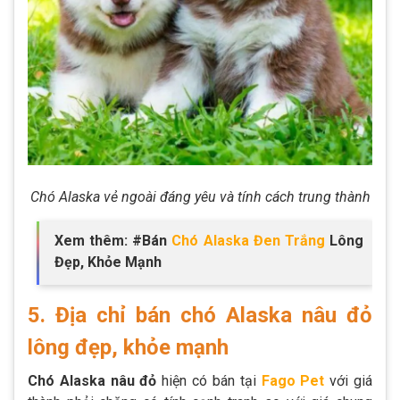
Chó Alaska vẻ ngoài đáng yêu và tính cách trung thành
Xem thêm: #Bán
Chó Alaska Đen Trắng
Lông
Đẹp, Khỏe Mạnh
5. Địa chỉ bán chó Alaska nâu đỏ
lông đẹp, khỏe mạnh
Chó Alaska nâu đỏ
hiện có bán tại
Fago Pet
với giá