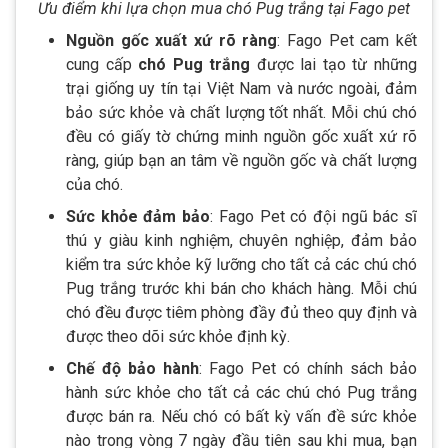
Ưu điểm khi lựa chọn mua chó Pug trắng tại Fago pet
Nguồn gốc xuất xứ rõ ràng
: Fago Pet cam kết
cung cấp
chó Pug trắng
được lai tạo từ những
trại giống uy tín tại Việt Nam và nước ngoài, đảm
bảo sức khỏe và chất lượng tốt nhất. Mỗi chú chó
đều có giấy tờ chứng minh nguồn gốc xuất xứ rõ
ràng, giúp bạn an tâm về nguồn gốc và chất lượng
của chó.
Sức khỏe đảm bảo
: Fago Pet có đội ngũ bác sĩ
thú y giàu kinh nghiệm, chuyên nghiệp, đảm bảo
kiểm tra sức khỏe kỹ lưỡng cho tất cả các chú chó
Pug trắng trước khi bán cho khách hàng. Mỗi chú
chó đều được tiêm phòng đầy đủ theo quy định và
được theo dõi sức khỏe định kỳ.
Chế độ bảo hành
: Fago Pet có chính sách bảo
hành sức khỏe cho tất cả các chú chó Pug trắng
được bán ra. Nếu chó có bất kỳ vấn đề sức khỏe
nào trong vòng 7 ngày đầu tiên sau khi mua, bạn