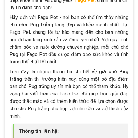
đẹp, khỏe mạnh và đáng yêu?
Fago Pet
chính là địa chỉ
uy tín dành cho bạn!
Hãy đến với Fago Pet - nơi bạn có thể tìm thấy những
chú
chó Pug trắng
lông đẹp và khỏe mạnh nhất. Tại
Fago Pet, chúng tôi tự hào mang đến cho bạn những
người bạn lông xinh xắn và đáng yêu nhất. Với quy trình
chăm sóc và nuôi dưỡng chuyên nghiệp, mỗi chú chó
Pug tại Fago Pet đều được đảm bảo sức khỏe và tình
trạng thể chất tốt nhất.
Trên đây là những thông tin chi tiết về
giá
chó Pug
trắng
trên thị trường hiện nay, cùng một số địa điểm
bán chó Pug trắng uy tín mà bạn có thể tham khảo. Hy
vọng bài viết trên cua Fago Pet đã giúp bạn giải đáp
được thắc mắc và có thêm kiến thức để lựa chọn được
chú chó Pug trắng phù hợp với nhu cầu và sở thích của
mình.
Thông tin liên hệ: