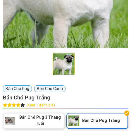
GIỚI THIỆU
DỊCH VỤ
Khách sạn chó mèo
Spa chó mèo
Dịch vụ cắt tỉa lông chó
Dịch vụ huấn luyện chó
mèo
Bán Chó Pug
Bán Chó Cảnh
Dịch vụ mua bán chó
Dịch vụ phối giống chó
Bán Chó Pug Trắng
mèo
mèo
(Xem 1 đánh giá)
Bán Chó Pug 3 Tháng
TIN TỨC
Bán Chó Pug Trắng
Tuổi
Thông tin về khách sạn,