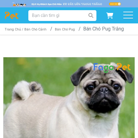
DANH MỤC SẢN PHẨM
Bán Chó Pug Trắng
SẢN PHẨM DÀNH CHO MÈO
SẢN PHẨM DÀNH CHO CHÓ
Trang Chủ /
Bán Chó Cảnh
Bán Chó Pug
SẨN PHẨM THEO THƯƠNG HIỆU