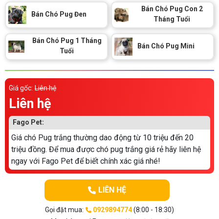
Thông tin về chó
Bán Chó Pug Con 2
spa cho thú cưng
Bán Chó Pug Đen
Tháng Tuổi
Thông tin về mèo
Bán Chó Pug 1 Tháng
Bán Chó Pug Mini
Tuổi
CHÍNH SÁCH
Chính sách mua hàng
Chính sách vận chuyển
Giá gốc:
Liên hệ
Liên hệ
Chính sách bảo hành
Chính sách bảo mật
Fago Pet:
Chính sách đổi trả
Giá chó Pug trắng thường dao động từ 10 triệu đến 20
triệu đồng. Để mua được chó pug trắng giá rẻ hãy liên hệ
LIÊN HỆ
ngay với Fago Pet để biết chính xác giá nhé!
TỔNG ĐÀI TƯ VẤN
LIÊN HỆ
0929894774
Gọi đặt mua:
0929894774
(8:00 - 18:30)