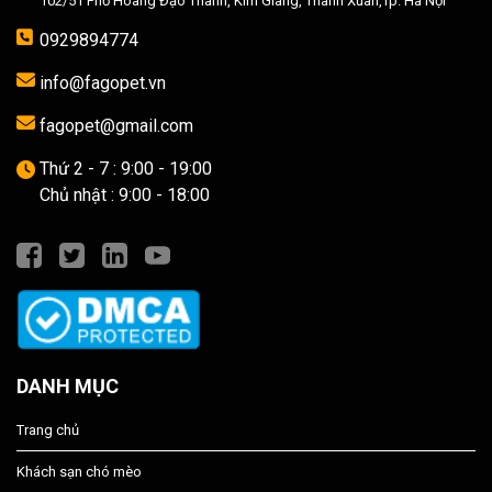
102/51 Phố Hoàng Đạo Thành, Kim Giang, Thanh Xuân,Tp. Hà Nội
0929894774
info@fagopet.vn
fagopet@gmail.com
Thứ 2 - 7 : 9:00 - 19:00
Chủ nhật : 9:00 - 18:00
DANH MỤC
Trang chủ
Khách sạn chó mèo