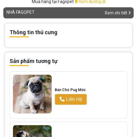
Mua hàng tại Fagopet
Xem đường đi
NHÀ FAGOPET
Xem chi tiết
Thông tin thú cưng
Sản phẩm tương tự
Bán Chó Pug Mini
Liên Hệ