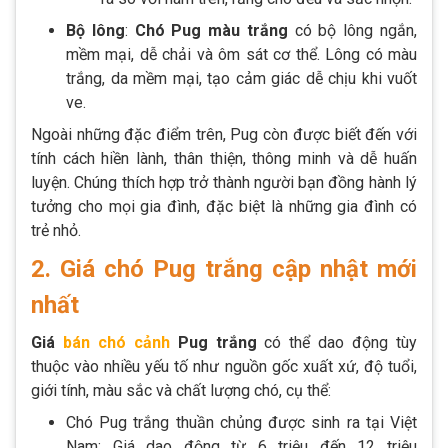
Bộ lông
:
Chó Pug màu trắng
có bộ lông ngắn,
mềm mại, dễ chải và ôm sát cơ thể. Lông có màu
trắng, da mềm mại, tạo cảm giác dễ chịu khi vuốt
ve.
Ngoài những đặc điểm trên, Pug còn được biết đến với
tính cách hiền lành, thân thiện, thông minh và dễ huấn
luyện. Chúng thích hợp trở thành người bạn đồng hành lý
tưởng cho mọi gia đình, đặc biệt là những gia đình có
trẻ nhỏ.
2. Giá chó Pug trắng cập nhật mới
nhất
Giá
bán
chó cảnh
Pug trắng
có thể dao động tùy
thuộc vào nhiều yếu tố như nguồn gốc xuất xứ, độ tuổi,
giới tính, màu sắc và chất lượng chó, cụ thể:
Chó Pug trắng thuần chủng được sinh ra tại Việt
Nam: Giá dao động từ 6 triệu đến 12 triệu