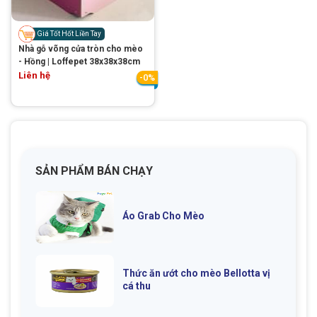
Thông tin về chó
spa cho thú cưng
Giá Tốt Hốt Liền Tay
Thông tin về mèo
Nhà gỗ võng cửa tròn cho mèo
- Hồng | Loffepet 38x38x38cm
Liên hệ
-0%
CHÍNH SÁCH
Chính sách mua hàng
Chính sách vận chuyển
Chính sách bảo hành
Chính sách bảo mật
SẢN PHẨM BÁN CHẠY
Chính sách đổi trả
Áo Grab Cho Mèo
LIÊN HỆ
TỔNG ĐÀI TƯ VẤN
Thức ăn ướt cho mèo Bellotta vị
cá thu
0929894774