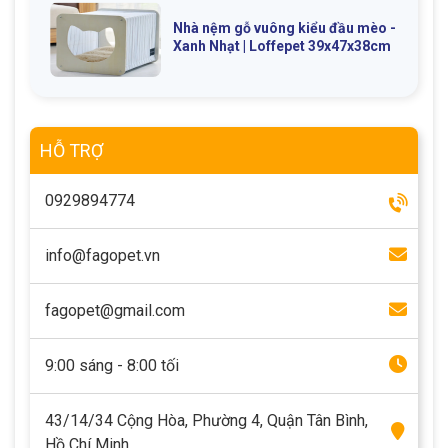
Nhà nệm gỗ vuông kiểu đầu mèo -
Xanh Nhạt | Loffepet 39x47x38cm
HỖ TRỢ
0929894774
info@fagopet.vn
fagopet@gmail.com
9:00 sáng - 8:00 tối
43/14/34 Cộng Hòa, Phường 4, Quận Tân Bình,
Hồ Chí Minh