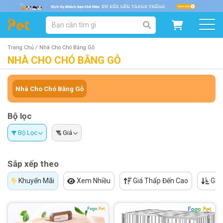
DANH MỤC SẢN PHẨM
SẢN PHẨM DÀNH CHO MÈO
SẢN PHẨM DÀNH CHO CHÓ
Trang Chủ /
Nhà Cho Chó Bằng Gỗ
NHÀ CHO CHÓ BẰNG GỖ
SẨN PHẨM THEO THƯƠNG HIỆU
Nhà Cho Chó Bằng Gỗ
Bộ lọc
Bộ Lọc
Giá
Sắp xếp theo
Khuyến Mãi
Xem Nhiều
Giá Thấp Đến Cao
Giá