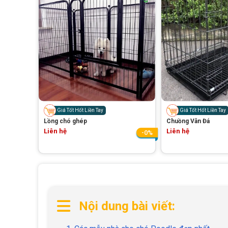
Giá Tốt Hốt Liền Tay
Giá Tốt Hốt Liền Tay
Lồng chó ghép
Chuồng Vân Đá
Liên hệ
Liên hệ
-0%
Nội dung bài viết: