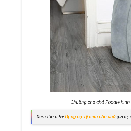
Chuồng cho chó Poodle hình 
Xem thêm 9+
Dụng cụ vệ sinh cho chó
giá rẻ,