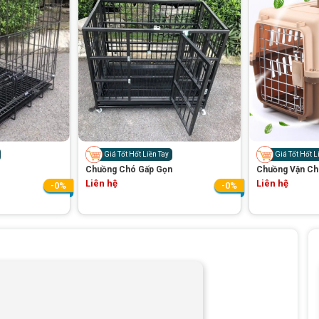
Giá Tốt Hốt Liền Tay
Giá Tốt Hốt L
Chuồng Chó Gấp Gọn
Chuồng Vận Ch
Liên hệ
Liên hệ
-0%
-0%