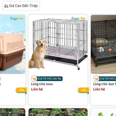
Giá Cao Đến Thấp
Giá Tốt Hốt Liền Tay
Giá Tốt Hốt L
ó
Lồng Chó Inox
Lồng Chó Sơn T
Liên hệ
Liên hệ
-0%
-0%