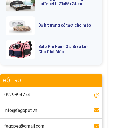
Loffepet L:71x55x24cm
Bộ kit trồng cỏ tươi cho mèo
Balo Phi Hành Gia Size Lớn
Cho Chó Mèo
HỖ TRỢ
0929894774
info@fagopet.vn
fagopet@gmail.com