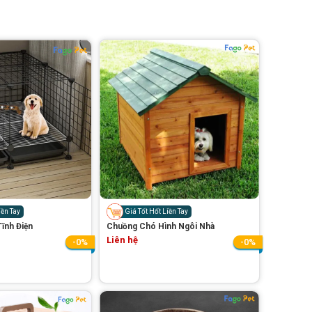
iền Tay
Giá Tốt Hốt Liền Tay
ĩnh Điện
Chuồng Chó Hình Ngôi Nhà
Liên hệ
-0%
-0%