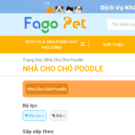
DỊCH VỤ & SẢN PHẨM CHO
GIỚI THIỆU
THÚ CƯNG
Trang Chủ /
Nhà Cho Chó Poodle
NHÀ CHO CHÓ POODLE
Nhà Cho Chó Poodle
Bộ lọc
Bộ Lọc
Giá
Sắp xếp theo