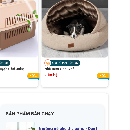
iền Tay
Giá Tốt Hốt Liền Tay
uyển Chó 30kg
Nhà Đệm Cho Chó
Liên hệ
-0%
-0%
SẢN PHẨM BÁN CHẠY
Giường gỗ cho thú cưng - Đen |