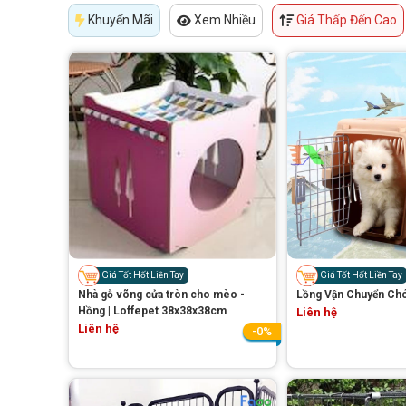
Khuyến Mãi
Xem Nhiều
Giá Thấp Đến Cao
Giá Tốt Hốt Liền Tay
Giá Tốt Hốt Liền Tay
Nhà gỗ võng cửa tròn cho mèo -
Lồng Vận Chuyển Ch
Hồng | Loffepet 38x38x38cm
Liên hệ
Liên hệ
-0%