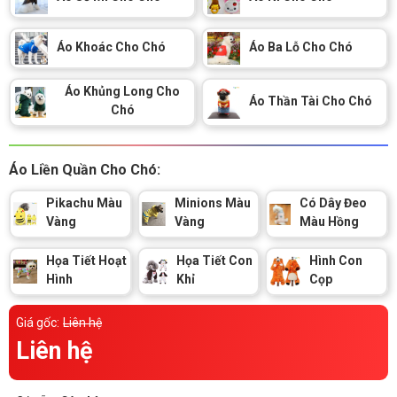
Thông tin về chó
spa cho thú cưng
Áo Khoác Cho Chó
Áo Ba Lỗ Cho Chó
Thông tin về mèo
Áo Khủng Long Cho
Áo Thần Tài Cho Chó
Chó
CHÍNH SÁCH
Chính sách mua hàng
Chính sách vận chuyển
Áo Liền Quần Cho Chó:
Chính sách bảo hành
Chính sách bảo mật
Pikachu Màu
Minions Màu
Có Dây Đeo
Vàng
Vàng
Màu Hồng
Chính sách đổi trả
Họa Tiết Hoạt
Họa Tiết Con
Hình Con
Hình
Khỉ
Cọp
LIÊN HỆ
Giá gốc:
Liên hệ
TỔNG ĐÀI TƯ VẤN
Liên hệ
0929894774