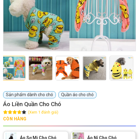
GIỚI THIỆU
DỊCH VỤ
Khách sạn chó mèo
Spa chó mèo
Dịch vụ cắt tỉa lông chó
Dịch vụ huấn luyện chó
mèo
Sản phẩm dành cho chó
Quần áo cho chó
Dịch vụ mua bán chó
Dịch vụ phối giống chó
Áo Liền Quần Cho Chó
mèo
mèo
(Xem 1 đánh giá)
CÒN HÀNG
TIN TỨC
Áo Sơ Mi Cho Chó
Áo Nỉ Cho Chó
Thông tin về khách sạn,