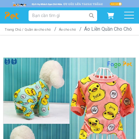
DANH MỤC SẢN PHẨM
Áo Liền Quần Cho Chó
SẢN PHẨM DÀNH CHO MÈO
SẢN PHẨM DÀNH CHO CHÓ
Trang Chủ /
Quần áo cho chó
Áo cho chó
SẨN PHẨM THEO THƯƠNG HIỆU