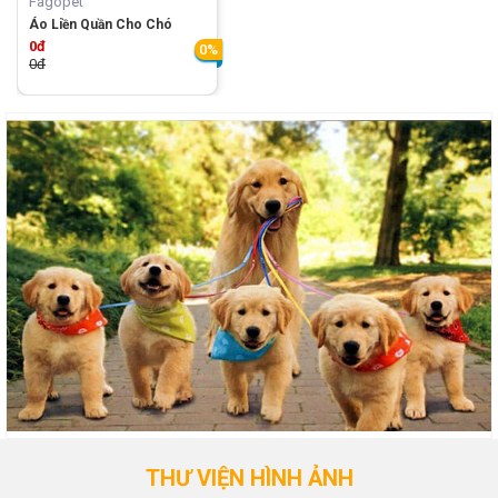
Fagopet
Áo Liền Quần Cho Chó
0đ
0%
0đ
THƯ VIỆN HÌNH ẢNH