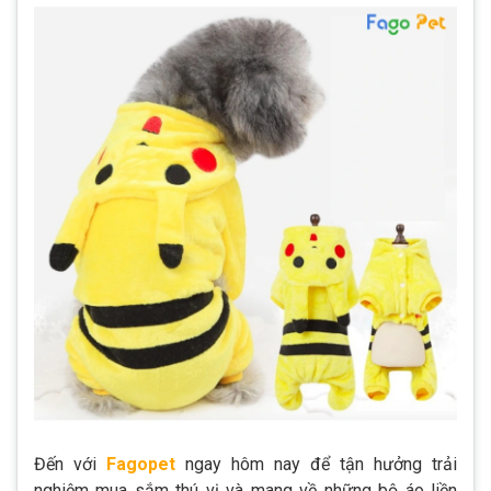
Đến với
Fagopet
ngay hôm nay để tận hưởng trải
nghiệm mua sắm thú vị và mang về những bộ áo liền