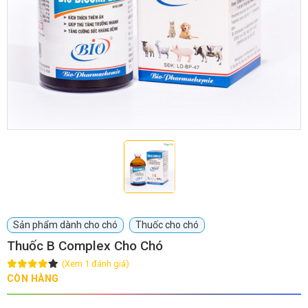
GIỚI THIỆU
DỊCH VỤ
Khách sạn chó mèo
Spa chó mèo
Dịch vụ cắt tỉa lông chó
Dịch vụ huấn luyện chó
mèo
Dịch vụ mua bán chó
Dịch vụ phối giống chó
Sản phẩm dành cho chó
Thuốc cho chó
mèo
mèo
Thuốc B Complex Cho Chó
(Xem 1 đánh giá)
TIN TỨC
CÒN HÀNG
Thông tin về khách sạn,