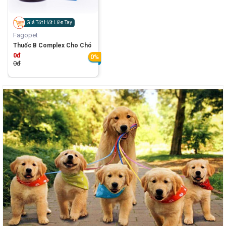
Giá Tốt Hốt Liền Tay
Fagopet
Thuốc B Complex Cho Chó
0đ
0%
0đ