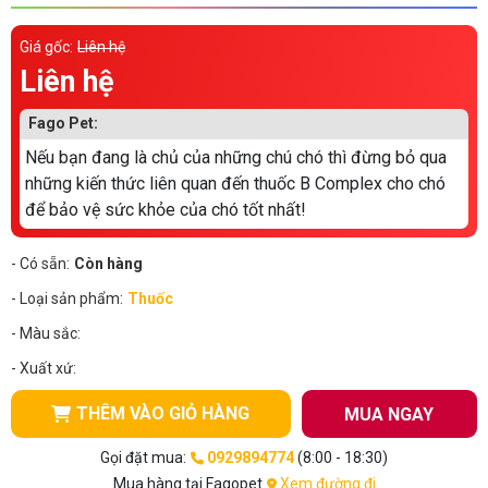
Thông tin về chó
spa cho thú cưng
Giá gốc:
Liên hệ
Thông tin về mèo
Liên hệ
Fago Pet:
CHÍNH SÁCH
Nếu bạn đang là chủ của những chú chó thì đừng bỏ qua
những kiến thức liên quan đến thuốc B Complex cho chó
Chính sách mua hàng
Chính sách vận chuyển
để bảo vệ sức khỏe của chó tốt nhất!
Chính sách bảo hành
Chính sách bảo mật
- Có sẵn:
Còn hàng
Chính sách đổi trả
- Loại sản phẩm:
Thuốc
- Màu sắc:
LIÊN HỆ
- Xuất xứ:
TỔNG ĐÀI TƯ VẤN
THÊM VÀO GIỎ HÀNG
MUA NGAY
0929894774
Gọi đặt mua:
0929894774
(8:00 - 18:30)
Mua hàng tại Fagopet
Xem đường đi