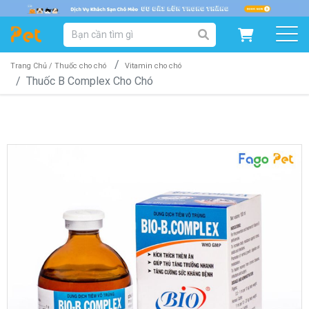
DANH MỤC SẢN PHẨM
SẢN PHẨM DÀNH CHO MÈO
SẢN PHẨM DÀNH CHO CHÓ
Trang Chủ /
Thuốc cho chó
Vitamin cho chó
Thuốc B Complex Cho Chó
SẨN PHẨM THEO THƯƠNG HIỆU