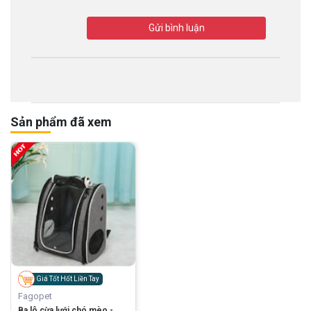
Gửi bình luận
Sản phẩm đã xem
Giá Tốt Hốt Liền Tay
Fagopet
Ba lô cừa lưới chó mèo -