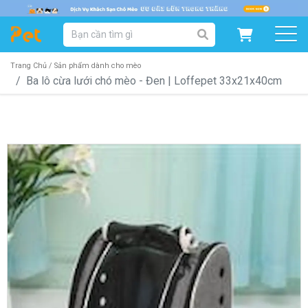
DANH MỤC SẢN PHẨM
SẢN PHẨM DÀNH CHO MÈO
SẢN PHẨM DÀNH CHO CHÓ
Trang Chủ /
Sản phẩm dành cho mèo
Ba lô cừa lưới chó mèo - Đen | Loffepet 33x21x40cm
SẨN PHẨM THEO THƯƠNG HIỆU