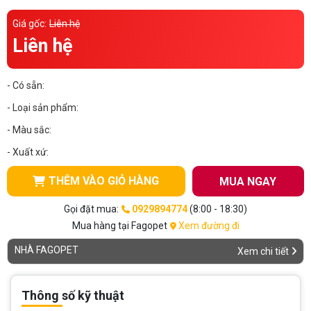
Thông tin về chó
spa cho thú cưng
Giá gốc:
Liên hệ
Liên hệ
Thông tin về mèo
- Có sẵn:
CHÍNH SÁCH
- Loại sản phẩm:
Chính sách mua hàng
Chính sách vận chuyển
- Màu sắc:
Chính sách bảo hành
Chính sách bảo mật
- Xuất xứ:
Chính sách đổi trả
THÊM VÀO GIỎ HÀNG
MUA NGAY
Gọi đặt mua:
0929894774
(8:00 - 18:30)
LIÊN HỆ
Mua hàng tại Fagopet
Xem đường đi
NHÀ FAGOPET
Xem chi tiết
TỔNG ĐÀI TƯ VẤN
0929894774
Thông số kỹ thuật