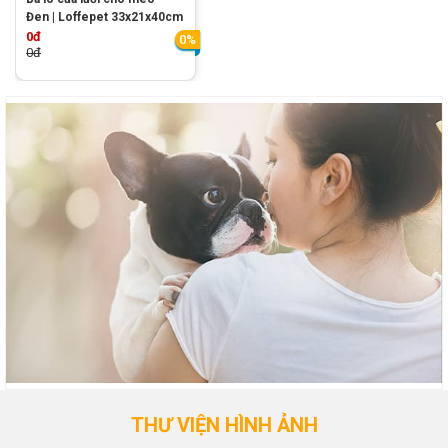
Đen | Loffepet 33x21x40cm
0đ
0%
0đ
THƯ VIỆN HÌNH ẢNH