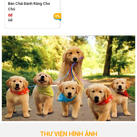
Bàn Chải Đánh Răng Cho
Chó
0đ
0%
0đ
THƯ VIỆN HÌNH ẢNH