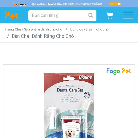
DANH MỤC SẢN PHẨM
SẢN PHẨM DÀNH CHO MÈO
SẢN PHẨM DÀNH CHO CHÓ
Trang Chủ /
Sản phẩm dành cho chó
Dụng cụ vệ sinh cho chó
Bàn Chải Đánh Răng Cho Chó
SẨN PHẨM THEO THƯƠNG HIỆU