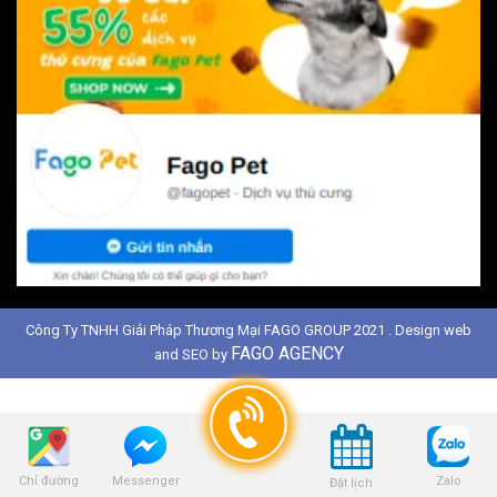
Công Ty TNHH Giải Pháp Thương Mại FAGO GROUP 2021 . Design web
FAGO AGENCY
and SEO by
Chỉ đường
Zalo
Messenger
Đặt lịch