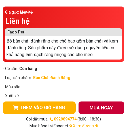
Thông tin về chó
spa cho thú cưng
Giá gốc:
Liên hệ
Thông tin về mèo
Liên hệ
Fago Pet:
CHÍNH SÁCH
Bộ bàn chải đánh răng cho chó bao gồm bàn chải và kem
đánh răng. Sản phẩm này được sử dụng nguyên liệu có
Chính sách mua hàng
Chính sách vận chuyển
khả năng làm sạch răng miệng cho chó mèo.
Chính sách bảo hành
Chính sách bảo mật
- Có sẵn:
Còn hàng
Chính sách đổi trả
- Loại sản phẩm:
Bàn Chải Đánh Răng
- Màu sắc:
LIÊN HỆ
- Xuất xứ:
TỔNG ĐÀI TƯ VẤN
THÊM VÀO GIỎ HÀNG
MUA NGAY
0929894774
Gọi đặt mua:
0929894774
(8:00 - 18:30)
Mua hàng tại Fagopet
Xem đường đi