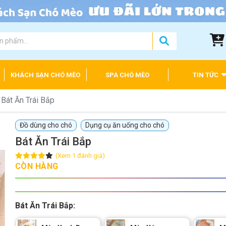
KHÁCH SẠN CHÓ MÈO
SPA CHÓ MÈO
TIN TỨC
Bát Ăn Trái Bắp
Đồ dùng cho chó
Dụng cụ ăn uống cho chó
Bát Ăn Trái Bắp
(Xem 1 đánh giá)
CÒN HÀNG
Bát Ăn Trái Bắp: