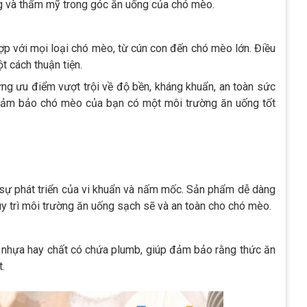
ọng và thẩm mỹ trong góc ăn uống của chó mèo.
hợp với mọi loại chó mèo, từ cún con đến chó mèo lớn. Điều
t cách thuận tiện.
ững ưu điểm vượt trội về độ bền, kháng khuẩn, an toàn sức
đảm bảo chó mèo của bạn có một môi trường ăn uống tốt
 sự phát triển của vi khuẩn và nấm mốc. Sản phẩm dễ dàng
y trì môi trường ăn uống sạch sẽ và an toàn cho chó mèo.
ư nhựa hay chất có chứa plumb, giúp đảm bảo rằng thức ăn
t.