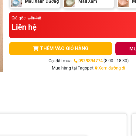
Màu Xanh Dương
Màu Xám
M
Giá gốc:
Liên hệ
Liên hệ
THÊM VÀO GIỎ HÀNG
MU
Gọi đặt mua:
0929894774
(8:00 - 18:30)
Mua hàng tại Fagopet
Xem đường đi