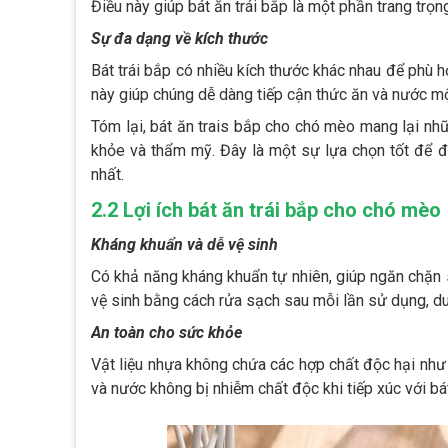
Điều này giúp bát ăn trái bắp là một phần trang tr
Sự đa dạng về kích thước
Bát trái bắp có nhiều kích thước khác nhau để phù 
này giúp chúng dễ dàng tiếp cận thức ăn và nước mộ
Tóm lại, bát ăn trais bắp cho chó mèo mang lại nh
khỏe và thẩm mỹ. Đây là một sự lựa chọn tốt để 
nhất.
2.2 Lợi ích bát ăn trái bắp cho chó mèo
Kháng khuẩn và dễ vệ sinh
Có khả năng kháng khuẩn tự nhiên, giúp ngăn chặn
vệ sinh bằng cách rửa sạch sau mỗi lần sử dụng, du
An toàn cho sức khỏe
Vật liệu nhựa không chứa các hợp chất độc hại nh
và nước không bị nhiễm chất độc khi tiếp xúc với bá