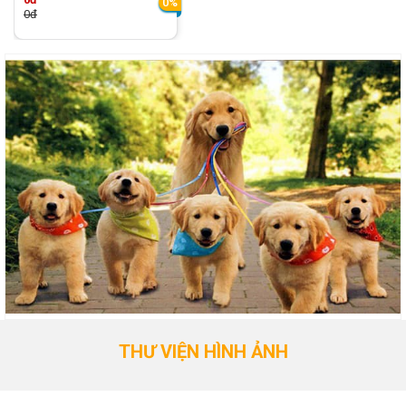
0%
0đ
THƯ VIỆN HÌNH ẢNH