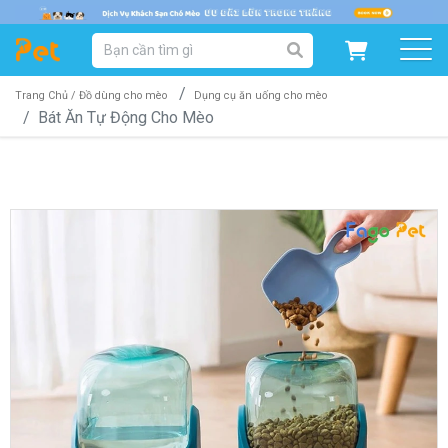
DANH MỤC SẢN PHẨM
SẢN PHẨM DÀNH CHO MÈO
SẢN PHẨM DÀNH CHO CHÓ
Trang Chủ /
Đồ dùng cho mèo
Dụng cụ ăn uống cho mèo
Bát Ăn Tự Động Cho Mèo
SẨN PHẨM THEO THƯƠNG HIỆU