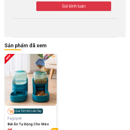
Gửi bình luận
Sản phẩm đã xem
Giá Tốt Hốt Liền Tay
Fagopet
Bát Ăn Tự Động Cho Mèo
0đ