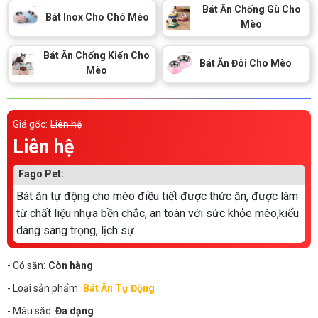
Thông tin về chó
Bát Ăn Chống Gù Cho
spa cho thú cưng
Bát Inox Cho Chó Mèo
Mèo
Thông tin về mèo
Bát Ăn Chống Kiến Cho
Bát Ăn Đôi Cho Mèo
Mèo
CHÍNH SÁCH
Chính sách mua hàng
Chính sách vận chuyển
Giá gốc:
Liên hệ
Liên hệ
Chính sách bảo hành
Chính sách bảo mật
Fago Pet:
Chính sách đổi trả
Bát ăn tự động cho mèo điều tiết được thức ăn, được làm
từ chất liệu nhựa bền chắc, an toàn với sức khỏe mèo,kiểu
LIÊN HỆ
dáng sang trọng, lịch sự.
- Có sẵn:
Còn hàng
TỔNG ĐÀI TƯ VẤN
0929894774
- Loại sản phẩm:
Bát Ăn Tự Động
- Màu sắc:
Đa dạng