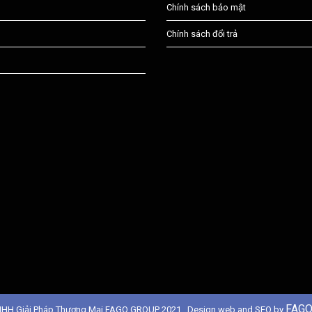
Chính sách bảo mật
Chính sách đổi trả
FAGO
NHH Giải Pháp Thương Mại FAGO GROUP 2021 . Design web and SEO by