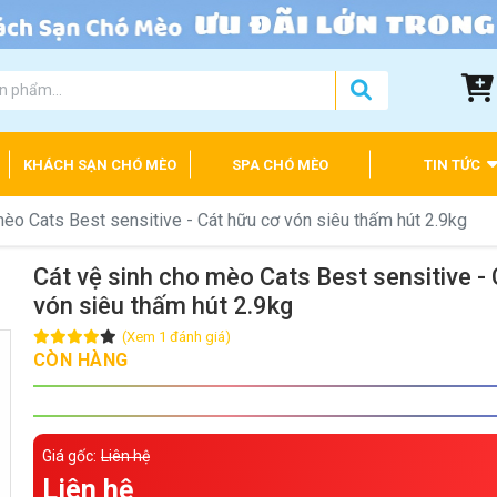
KHÁCH SẠN CHÓ MÈO
SPA CHÓ MÈO
TIN TỨC
mèo Cats Best sensitive - Cát hữu cơ vón siêu thấm hút 2.9kg
Cát vệ sinh cho mèo Cats Best sensitive -
vón siêu thấm hút 2.9kg
(Xem 1 đánh giá)
CÒN HÀNG
Giá gốc:
Liên hệ
Liên hệ