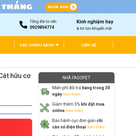
Kinh nghiệm hay
Tổng đài tư vấn
0929894774
& tin tức khuyến mãi
CÁC CHÍNH SÁCH
LIÊN HỆ
 Cát hữu cơ
NHÀ FAGOPET
Miễn phí đổi trả
hàng trong 30
ngày
Xem thêm
Giảm thêm 5%
khi đặt mua
online
Xem thêm
Bảo hành cực đơn giản
chỉ
cần số điện thoại
Xem thêm