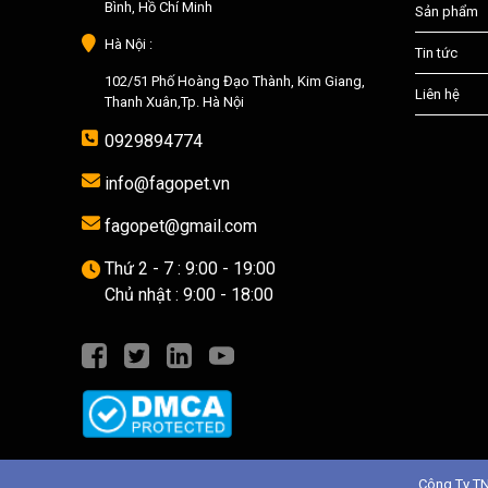
Bình, Hồ Chí Minh
Sản phẩm
Hà Nội :
Tin tức
102/51 Phố Hoàng Đạo Thành, Kim Giang,
Liên hệ
Thanh Xuân,Tp. Hà Nội
0929894774
info@fagopet.vn
fagopet@gmail.com
Thứ 2 - 7 : 9:00 - 19:00
Chủ nhật : 9:00 - 18:00
Công Ty T