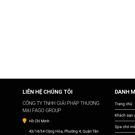
LIÊN HỆ CHÚNG TÔI
DANH 
CÔNG TY TNHH GIẢI PHÁP THƯƠNG
Trang chủ
MẠI FAGO GROUP
Khách sạn
Hồ Chí Minh :
Spa chó m
43/14/34 Cộng Hòa, Phường 4, Quận Tân