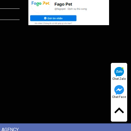
Chat Zalo
Chat Face
 AGENCY