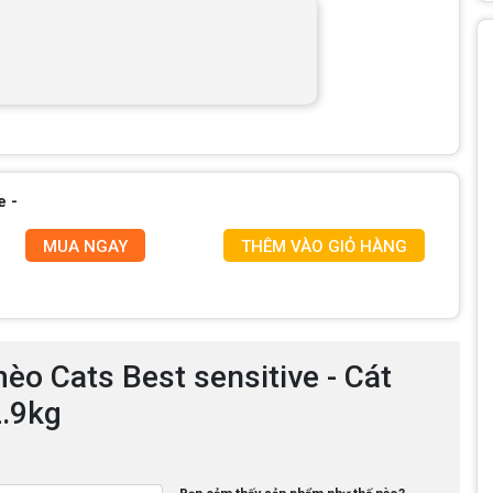
e -
MUA NGAY
THÊM VÀO GIỎ HÀNG
mèo Cats Best sensitive - Cát
2.9kg