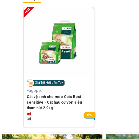
Giá Tốt Hốt Liền Tay
Fagopet
Cát vệ sinh cho mèo Cats Best
sensitive - Cát hữu cơ vón siêu
thấm hút 2.9kg
0đ
0%
0đ