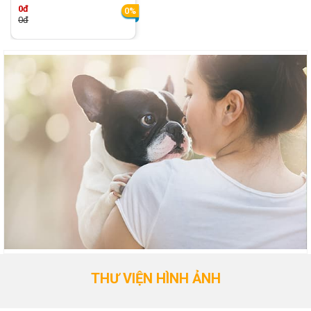
0đ
0%
0đ
THƯ VIỆN HÌNH ẢNH