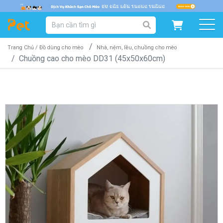
DANH MỤC SẢN PHẨM
SẢN PHẨM DÀNH CHO MÈO
SẢN PHẨM DÀNH CHO CHÓ
Trang Chủ /
Đồ dùng cho mèo
Nhà, nệm, lều, chuồng cho mèo
Chuồng cao cho mèo DD31 (45x50x60cm)
SẨN PHẨM THEO THƯƠNG HIỆU