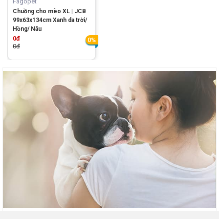
Fagopet
Chuồng cho mèo XL | JCB
99x63x134cm Xanh da trời/
Hồng/ Nâu
0đ
0%
0đ