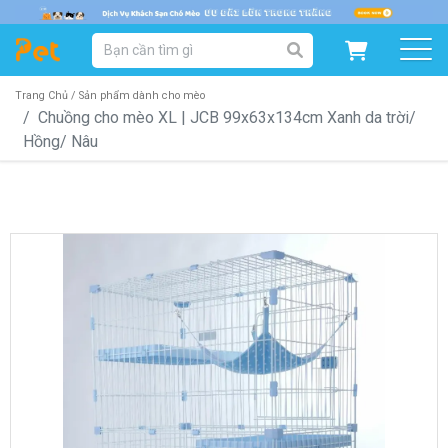
DANH MỤC SẢN PHẨM
SẢN PHẨM DÀNH CHO MÈO
SẢN PHẨM DÀNH CHO CHÓ
Trang Chủ /
Sản phẩm dành cho mèo
Chuồng cho mèo XL | JCB 99x63x134cm Xanh da trời/
Hồng/ Nâu
SẨN PHẨM THEO THƯƠNG HIỆU