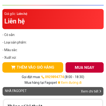
Thông tin về chó
spa cho thú cưng
Giá gốc:
Liên hệ
Thông tin về mèo
Liên hệ
CHÍNH SÁCH
- Có sẵn:
Chính sách mua hàng
Chính sách vận chuyển
- Loại sản phẩm:
- Màu sắc:
Chính sách bảo hành
Chính sách bảo mật
- Xuất xứ:
Chính sách đổi trả
THÊM VÀO GIỎ HÀNG
MUA NGAY
LIÊN HỆ
Gọi đặt mua:
0929894774
(8:00 - 18:30)
Mua hàng tại Fagopet
Xem đường đi
TỔNG ĐÀI TƯ VẤN
NHÀ FAGOPET
Xem chi tiết
0929894774