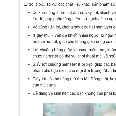
Lý do là bởi, so với các chất liệu khác, sản phẩm sở
Có khả năng thấm hút ẩm cực kỳ tốt, nhanh và 
Từ đó, góp phần tăng thêm sự sạch sẽ có ngôi
Vô cùng tiện lợi, không gây độc hại nên tuyệt 
Ít gây mùi - vấn đề khiến nhiều người lo ngại 
bỏ mùi hôi tốt, giúp cho không gian sống của c
Lót chuồng bằng giấy vô cùng mềm mại, không 
chuột hamster có thể vui chơi thoải mái và ngủ
Giấy lót chuồng hamster ít bị xẹp, giúp các b
phẩm phù hợp dành cho mọi đối tượng. Nhất là
Giấy lót có khả năng giữ ấm tốt. Đồng thời, l
của thú cưng.
Dễ dàng vệ sinh nên các bạn không cần phải l