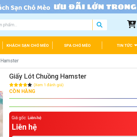
KHÁCH SẠN CHÓ MÈO
SPA CHÓ MÈO
TIN TỨC
 Hamster
Giấy Lót Chuồng Hamster
(Xem 1 đánh giá)
CÒN HÀNG
Giá gốc:
Liên hệ
Liên hệ