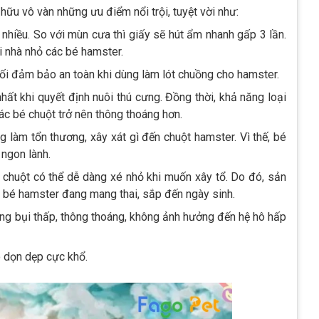
 hữu vô vàn những ưu điểm nổi trội, tuyệt vời như:
nhiều. So với mùn cưa thì giấy sẽ hút ẩm nhanh gấp 3 lần.
 nhà nhỏ các bé hamster.
đối đảm bảo an toàn khi dùng làm lót chuồng cho hamster.
nhất khi quyết định nuôi thú cưng. Đồng thời, khả năng loại
ác bé chuột trở nên thông thoáng hơn.
làm tổn thương, xây xát gì đến chuột hamster. Vì thế, bé
 ngon lành.
é chuột có thể dễ dàng xé nhỏ khi muốn xây tổ. Do đó, sản
 bé hamster đang mang thai, sắp đến ngày sinh.
ượng bụi thấp, thông thoáng, không ảnh hưởng đến hệ hô hấp
o dọn dẹp cực khổ.