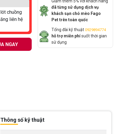
Giảm thêm 5% với khách hàng
đã từng sử dụng dịch vụ
 lót chuồng
khách sạn chó mèo Fago
hăng liên hệ
Pet trên toàn quốc
Tổng đài kỹ thuật
0929894774
hỗ trợ miễn phí
suốt thời gian
sử dụng
A NGAY
Thông số kỹ thuật