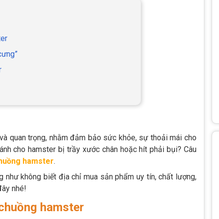
ter
“cưng”
r
t và quan trọng, nhằm đảm bảo sức khỏe, sự thoải mái cho
ránh cho hamster bị trầy xước chân hoặc hít phải bụi? Câu
chuồng hamster
.
ng như không biết địa chỉ mua sản phẩm uy tín, chất lượng,
đây nhé!
 chuồng hamster