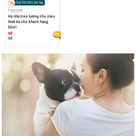
Giá Tốt Hốt Liền Tay
Fagopet
Hệ nhà treo tường cho mèo
thiết kế cho khách hàng
DD41
0đ
0%
0đ