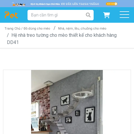
DANH MỤC SẢN PHẨM
SẢN PHẨM DÀNH CHO MÈO
SẢN PHẨM DÀNH CHO CHÓ
Trang Chủ /
Đồ dùng cho mèo
Nhà, nệm, lều, chuồng cho mèo
Hệ nhà treo tường cho mèo thiết kế cho khách hàng
DD41
SẨN PHẨM THEO THƯƠNG HIỆU