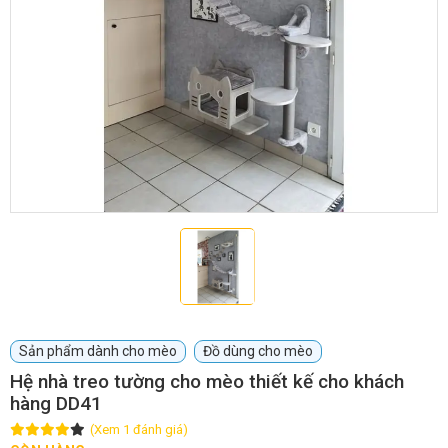
GIỚI THIỆU
DỊCH VỤ
Khách sạn chó mèo
Spa chó mèo
Dịch vụ cắt tỉa lông chó
Dịch vụ huấn luyện chó
mèo
Dịch vụ mua bán chó
Dịch vụ phối giống chó
mèo
mèo
Sản phẩm dành cho mèo
Đồ dùng cho mèo
Hệ nhà treo tường cho mèo thiết kế cho khách
hàng DD41
TIN TỨC
(Xem 1 đánh giá)
Thông tin về khách sạn,