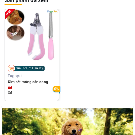
Sản phẩm đã xem
Giá Tốt Hốt Liền Tay
Fagopet
Kìm cắt móng cán cong
0đ
0%
0đ