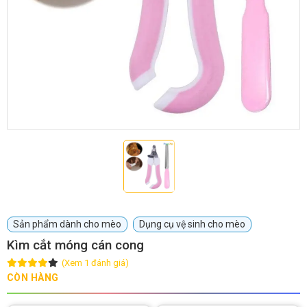
GIỚI THIỆU
DỊCH VỤ
Khách sạn chó mèo
Spa chó mèo
Dịch vụ cắt tỉa lông chó
Dịch vụ huấn luyện chó
mèo
Dịch vụ mua bán chó
Dịch vụ phối giống chó
Sản phẩm dành cho mèo
Dụng cụ vệ sinh cho mèo
mèo
mèo
Kìm cắt móng cán cong
(Xem 1 đánh giá)
TIN TỨC
CÒN HÀNG
Thông tin về khách sạn,