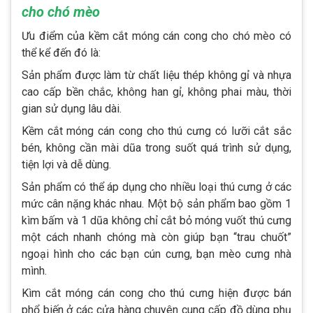
cho chó mèo
Ưu điểm của kềm cắt móng cán cong cho chó mèo có
thể kể đến đó là:
Sản phẩm được làm từ chất liệu thép không gỉ và nhựa
cao cấp bền chắc, không han gỉ, không phai màu, thời
gian sử dụng lâu dài.
Kềm cắt móng cán cong cho thú cưng có lưỡi cắt sắc
bén, không cần mài dũa trong suốt quá trình sử dụng,
tiện lợi và dễ dùng.
Sản phẩm có thể áp dụng cho nhiều loại thú cưng ở các
mức cân nặng khác nhau. Một bộ sản phẩm bao gồm 1
kìm bấm và 1 dũa không chỉ cắt bỏ móng vuốt thú cưng
một cách nhanh chóng mà còn giúp bạn “trau chuốt”
ngoại hình cho các bạn cún cưng, bạn mèo cưng nhà
mình.
Kìm cắt móng cán cong cho thú cưng hiện được bán
phổ biến ở các cửa hàng chuyên cung cấp đồ dùng phụ