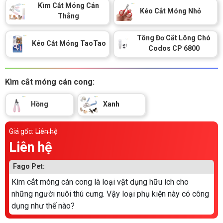
Thông tin về chó
Kìm Cắt Móng Cán
spa cho thú cưng
Kéo Cắt Móng Nhỏ
Thẳng
Thông tin về mèo
Tông Đơ Cắt Lông Chó
Kéo Cắt Móng TaoTao
Codos CP 6800
CHÍNH SÁCH
Kìm cắt móng cán cong:
Chính sách mua hàng
Chính sách vận chuyển
Hồng
Xanh
Chính sách bảo hành
Chính sách bảo mật
Chính sách đổi trả
Giá gốc:
Liên hệ
Liên hệ
LIÊN HỆ
Fago Pet:
Kìm cắt móng cán cong là loại vật dụng hữu ích cho
TỔNG ĐÀI TƯ VẤN
những người nuôi thú cưng. Vậy loại phụ kiện này có công
0929894774
dụng như thế nào?