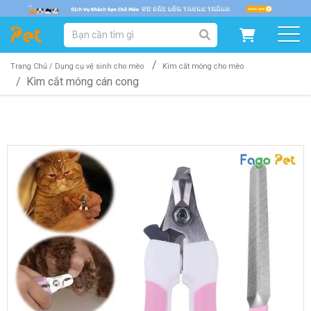
DANH MỤC SẢN PHẨM
SẢN PHẨM DÀNH CHO MÈO
SẢN PHẨM DÀNH CHO CHÓ
Trang Chủ /
Dụng cụ vệ sinh cho mèo
Kìm cắt móng cho mèo
Kìm cắt móng cán cong
SẨN PHẨM THEO THƯƠNG HIỆU