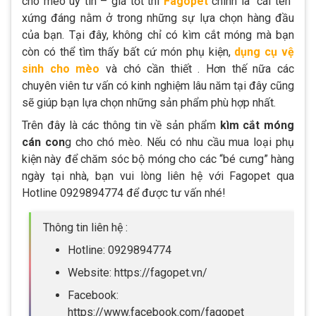
chó mèo uy tín – giá tốt thì
Fagopet
chính là “cái tên”
xứng đáng nằm ở trong những sự lựa chọn hàng đầu
của bạn. Tại đây, không chỉ có kìm cắt móng mà bạn
còn có thể tìm thấy bất cứ món phụ kiện,
dụng cụ vệ
sinh cho mèo
và chó cần thiết . Hơn thế nữa các
chuyên viên tư vấn có kinh nghiệm lâu năm tại đây cũng
sẽ giúp bạn lựa chọn những sản phẩm phù hợp nhất.
Trên đây là các thông tin về sản phẩm
kìm cắt móng
cán con
g cho chó mèo. Nếu có nhu cầu mua loại phụ
kiện này để chăm sóc bộ móng cho các “bé cưng” hàng
ngày tại nhà, bạn vui lòng liên hệ với Fagopet qua
Hotline 0929894774 để được tư vấn nhé!
Thông tin liên hệ :
Hotline: 0929894774
Website: https://fagopet.vn/
Facebook:
https://www.facebook.com/fagopet