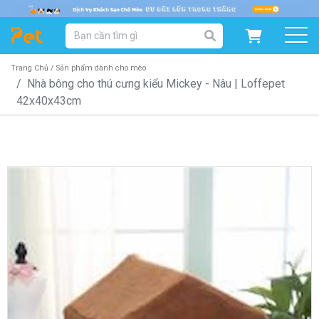
DANH MỤC SẢN PHẨM
SẢN PHẨM DÀNH CHO MÈO
SẢN PHẨM DÀNH CHO CHÓ
Trang Chủ /
Sản phẩm dành cho mèo
Nhà bông cho thú cưng kiểu Mickey - Nâu | Loffepet
42x40x43cm
SẨN PHẨM THEO THƯƠNG HIỆU