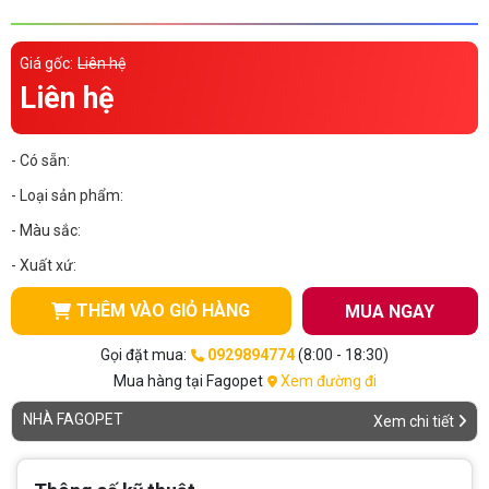
Thông tin về chó
spa cho thú cưng
Giá gốc:
Liên hệ
Thông tin về mèo
Liên hệ
CHÍNH SÁCH
- Có sẵn:
Chính sách mua hàng
Chính sách vận chuyển
- Loại sản phẩm:
- Màu sắc:
Chính sách bảo hành
Chính sách bảo mật
- Xuất xứ:
Chính sách đổi trả
THÊM VÀO GIỎ HÀNG
MUA NGAY
LIÊN HỆ
Gọi đặt mua:
0929894774
(8:00 - 18:30)
Mua hàng tại Fagopet
Xem đường đi
TỔNG ĐÀI TƯ VẤN
NHÀ FAGOPET
Xem chi tiết
0929894774