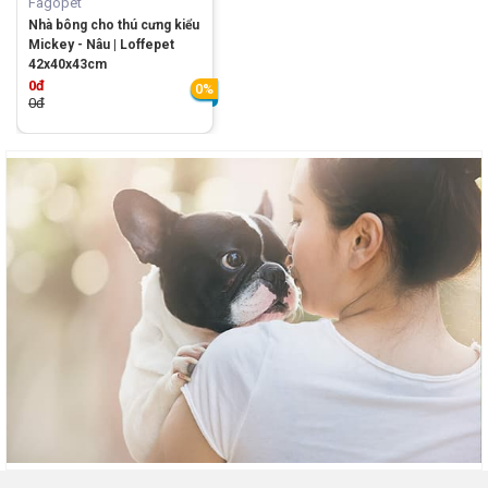
Fagopet
Nhà bông cho thú cưng kiểu
Mickey - Nâu | Loffepet
42x40x43cm
0đ
0%
0đ