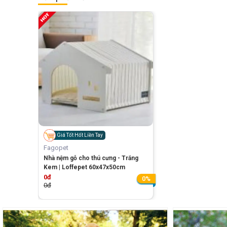
Giá Tốt Hốt Liền Tay
Fagopet
Nhà nệm gỗ cho thú cưng - Trắng
Kem | Loffepet 60x47x50cm
0đ
0%
0đ