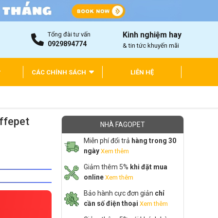
Kinh nghiệm hay
Tổng đài tư vấn
0929894774
& tin tức khuyến mãi
CÁC CHÍNH SÁCH
LIÊN HỆ
ffepet
NHÀ FAGOPET
Miễn phí đổi trả
hàng trong 30
ngày
Xem thêm
Giảm thêm 5%
khi đặt mua
online
Xem thêm
Bảo hành cực đơn giản
chỉ
cần số điện thoại
Xem thêm