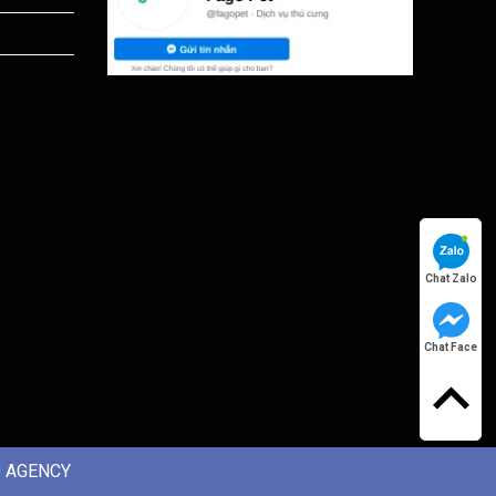
Chat Zalo
Chat Face
 AGENCY