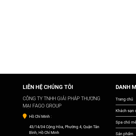
LIÊN HỆ CHÚNG TÔI
DANH 
CÔNG TY TNHH GIẢI PHÁP THƯƠNG
Trang chủ
MẠI FAGO GROUP
Khách sạn
Hồ Chí Minh :
Spa chó m
43/14/34 Cộng Hòa, Phường 4, Quận Tân
Bình, Hồ Chí Minh
Sản phẩm