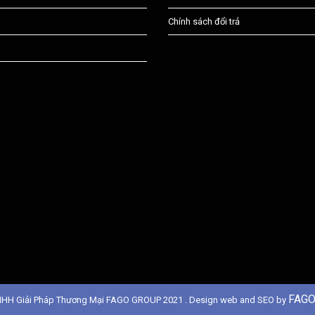
Chính sách đổi trả
FAGO
NHH Giải Pháp Thương Mại FAGO GROUP 2021 . Design web and SEO by