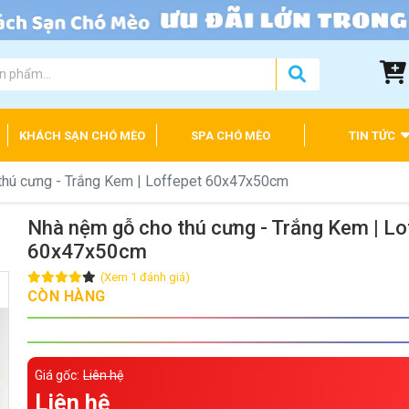
KHÁCH SẠN CHÓ MÈO
SPA CHÓ MÈO
TIN TỨC
thú cưng - Trắng Kem | Loffepet 60x47x50cm
Nhà nệm gỗ cho thú cưng - Trắng Kem | Lo
60x47x50cm
(Xem 1 đánh giá)
CÒN HÀNG
Giá gốc:
Liên hệ
Liên hệ