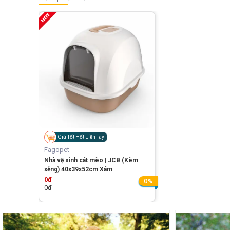
Giá Tốt Hốt Liền Tay
Fagopet
Nhà vệ sinh cát mèo | JCB (Kèm
xẻng) 40x39x52cm Xám
0đ
0%
0đ