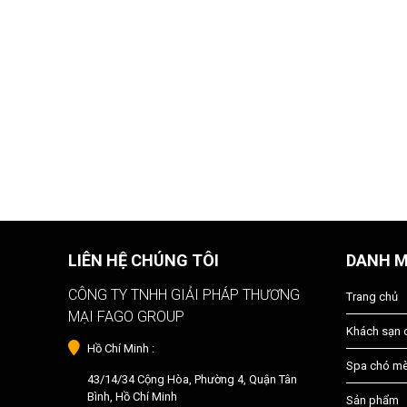
LIÊN HỆ CHÚNG TÔI
DANH 
CÔNG TY TNHH GIẢI PHÁP THƯƠNG
Trang chủ
MẠI FAGO GROUP
Khách sạn
Hồ Chí Minh :
Spa chó m
43/14/34 Cộng Hòa, Phường 4, Quận Tân
Bình, Hồ Chí Minh
Sản phẩm