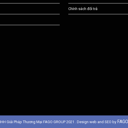
Chính sách đổi trả
FAGO
NHH Giải Pháp Thương Mại FAGO GROUP 2021 . Design web and SEO by