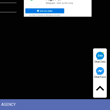
Chat Zalo
Chat Face
 AGENCY