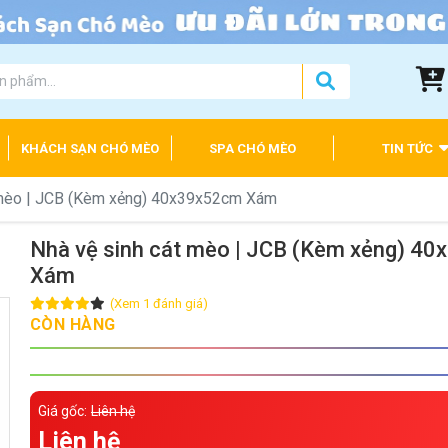
KHÁCH SẠN CHÓ MÈO
SPA CHÓ MÈO
TIN TỨC
 mèo | JCB (Kèm xẻng) 40x39x52cm Xám
Nhà vệ sinh cát mèo | JCB (Kèm xẻng) 4
Xám
(Xem 1 đánh giá)
CÒN HÀNG
Giá gốc:
Liên hệ
Liên hệ