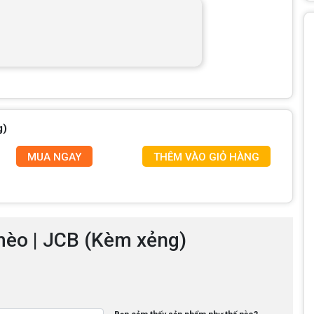
g)
MUA NGAY
THÊM VÀO GIỎ HÀNG
 mèo | JCB (Kèm xẻng)