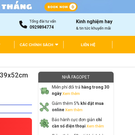
Kinh nghiệm hay
Tổng đài tư vấn
0929894774
& tin tức khuyến mãi
CÁC CHÍNH SÁCH
LIÊN HỆ
0x39x52cm
NHÀ FAGOPET
Miễn phí đổi trả
hàng trong 30
ngày
Xem thêm
Giảm thêm 5%
khi đặt mua
online
Xem thêm
Bảo hành cực đơn giản
chỉ
cần số điện thoại
Xem thêm