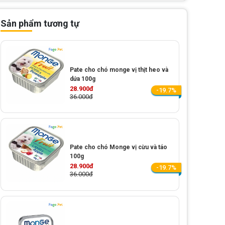
Sản phẩm tương tự
Pate cho chó monge vị thịt heo và
dứa 100g
28.900đ
-19.7%
36.000đ
Pate cho chó Monge vị cừu và táo
100g
28.900đ
-19.7%
36.000đ