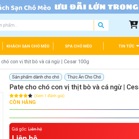
KHÁCH SẠN CHÓ MÈO
SPA CHÓ MÈO
TIN TỨC
 chó con vị thịt bò và cá ngừ | Cesar 100g
Sản phẩm dành cho chó
Thức Ăn Cho Chó
Pate cho chó con vị thịt bò và cá ngừ | Ce
(Xem 1 đánh giá)
CÒN HÀNG
Giá gốc:
Liên hệ
Liên hệ