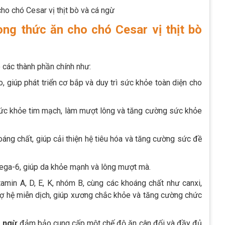
ho chó Cesar vị thịt bò và cá ngừ
ng thức ăn cho chó Cesar vị thịt bò
các thành phần chính như:
, giúp phát triển cơ bắp và duy trì sức khỏe toàn diện cho
sức khỏe tim mạch, làm mượt lông và tăng cường sức khỏe
oáng chất, giúp cải thiện hệ tiêu hóa và tăng cường sức đề
ega-6, giúp da khỏe mạnh và lông mượt mà.
amin A, D, E, K, nhóm B, cùng các khoáng chất như canxi,
trợ hệ miễn dịch, giúp xương chắc khỏe và tăng cường chức
á ngừ
đảm bảo cung cấp một chế độ ăn cân đối và đầy đủ