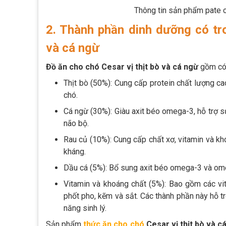
Thông tin sản phẩm pate c
2. Thành phần dinh dưỡng có tro
và cá ngừ
Đồ ăn cho chó Cesar vị thịt bò và cá ngừ
gồm có 
Thịt bò (50%): Cung cấp protein chất lượng cao
chó.
Cá ngừ (30%): Giàu axit béo omega-3, hỗ trợ 
não bộ.
Rau củ (10%): Cung cấp chất xơ, vitamin và kh
kháng.
Dầu cá (5%): Bổ sung axit béo omega-3 và om
Vitamin và khoáng chất (5%): Bao gồm các vit
phốt pho, kẽm và sắt. Các thành phần này hỗ 
năng sinh lý.
Sản phẩm
t
hức ăn cho chó
Cesar vị thịt bò và c