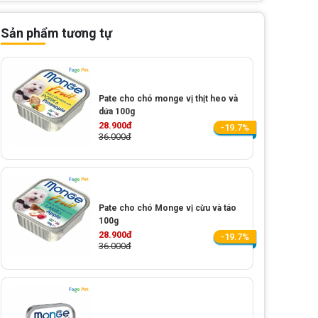
Sản phẩm tương tự
Pate cho chó monge vị thịt heo và
dứa 100g
28.900đ
-19.7%
36.000đ
Pate cho chó Monge vị cừu và táo
100g
28.900đ
-19.7%
36.000đ