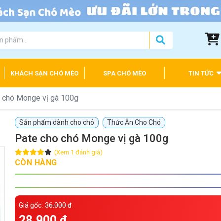
KHÁCH SẠN CHÓ MÈO
SPA CHÓ MÈO
TIN TỨC
 chó Monge vị gà 100g
Sản phẩm dành cho chó
Thức Ăn Cho Chó
Pate cho chó Monge vị gà 100g
(Xem 1 đánh giá)
CÒN HÀNG
Giá gốc:
36.000 đ
28.900 đ