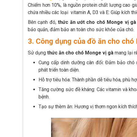
Chiếm hơn 10%, là nguồn protein chất lượng cao g
chứa nhiều các loại vitamin A, D3 và E: Giúp kích th
Bên cạnh đó,
thức ăn ướt cho chó Monge vị gà
bảo quản, đảm bảo an toàn cho sức khỏe của chó.
3. Công dụng của đồ ăn cho chó
Sử dụng
thức ăn cho chó Monge vị gà
mang lại n
Cung cấp dinh dưỡng cân đối: Đảm bảo chó 
phát triển toàn diện.
Hỗ trợ tiêu hóa: Thành phần dễ tiêu hóa, phù h
Tăng cường sức đề kháng: Các vitamin và kho
bệnh.
Tạo sự thèm ăn: Hương vị thơm ngon kích thích