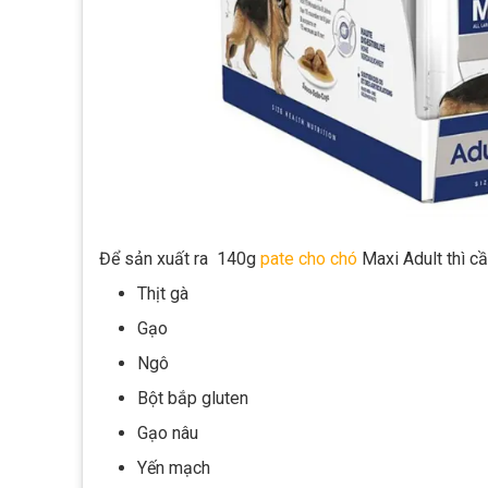
Để sản xuất ra 140g
pate cho chó
Maxi Adult thì c
Thịt gà
Gạo
Ngô
Bột bắp gluten
Gạo nâu
Yến mạch