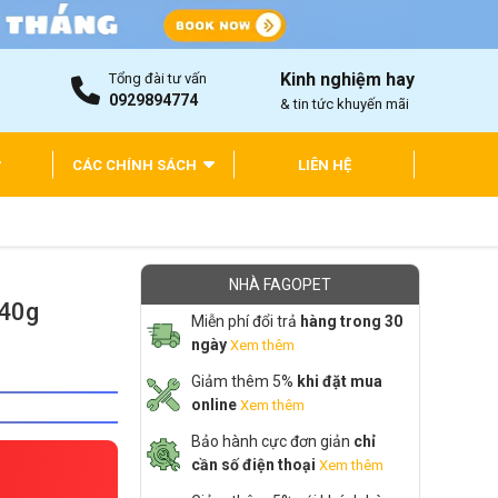
Kinh nghiệm hay
Tổng đài tư vấn
0929894774
& tin tức khuyến mãi
CÁC CHÍNH SÁCH
LIÊN HỆ
NHÀ FAGOPET
140g
Miễn phí đổi trả
hàng trong 30
ngày
Xem thêm
Giảm thêm 5%
khi đặt mua
online
Xem thêm
Bảo hành cực đơn giản
chỉ
cần số điện thoại
Xem thêm