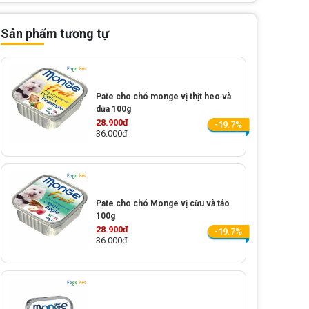
Sản phẩm tương tự
Pate cho chó monge vị thịt heo và
dứa 100g
28.900đ
-19.7%
36.000đ
Pate cho chó Monge vị cừu và táo
100g
28.900đ
-19.7%
36.000đ