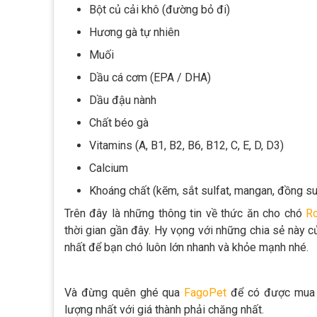
Bột củ cải khô (đường bỏ đi)
Hương gà tự nhiên
Muối
Dầu cá cơm (EPA / DHA)
Dầu đậu nành
Chất béo gà
Vitamins (A, B1, B2, B6, B12, C, E, D, D3)
Calcium
Khoáng chất (kẽm, sắt sulfat, mangan, đồng sulf
Trên đây là những thông tin về thức ăn cho chó
Ro
thời gian gần đây. Hy vọng với những chia sẻ này
nhất để bạn chó luôn lớn nhanh và khỏe mạnh nhé.
Và đừng quên ghé qua
FagoPet
để có được mua đ
lượng nhất với giá thành phải chăng nhất.