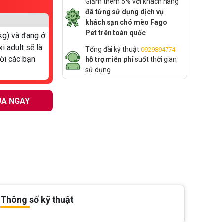
Giảm thêm 5% với khách hàng
đã từng sử dụng dịch vụ
khách sạn chó mèo Fago
Pet trên toàn quốc
kg) và đang ở
xi adult sẽ là
Tổng đài kỹ thuật
0929894774
mời các bạn
hỗ trợ miễn phí
suốt thời gian
sử dụng
A NGAY
Thông số kỹ thuật