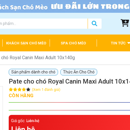
KHÁCH SẠN CHÓ MÈO
SPA CHÓ MÈO
TIN TỨC
 chó Royal Canin Maxi Adult 10x140g
Sản phẩm dành cho chó
Thức Ăn Cho Chó
Pate cho chó Royal Canin Maxi Adult 10x
(Xem 1 đánh giá)
CÒN HÀNG
Giá gốc:
Liên hệ
Liên hệ