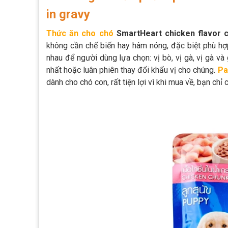
in gravy
T
hức ăn cho chó
SmartHeart chicken flavor c
không cần chế biến hay hâm nóng, đặc biệt phù h
nhau để người dùng lựa chọn: vị bò, vị gà, vị gà v
nhất hoặc luân phiên thay đổi khẩu vị cho chúng.
P
a
dành cho chó con, rất tiện lợi vì khi mua về, bạn ch