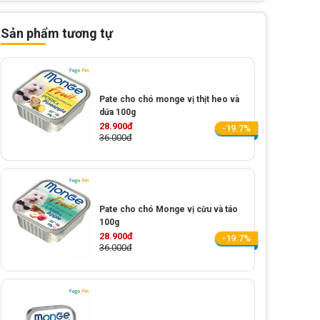
Sản phẩm tương tự
Pate cho chó monge vị thịt heo và
dứa 100g
28.900đ
-19.7%
36.000đ
Pate cho chó Monge vị cừu và táo
100g
28.900đ
-19.7%
36.000đ