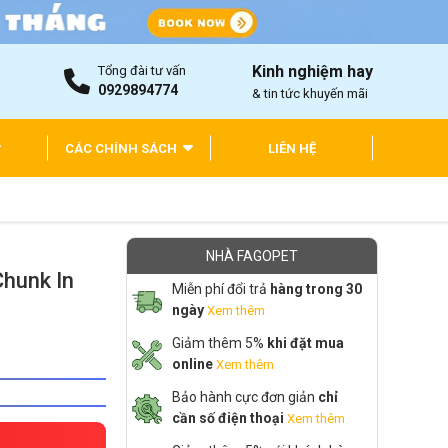
Kinh nghiệm hay
Tổng đài tư vấn
0929894774
& tin tức khuyến mãi
CÁC CHÍNH SÁCH
LIÊN HỆ
NHÀ FAGOPET
Chunk In
Miễn phí đổi trả
hàng trong 30
ngày
Xem thêm
Giảm thêm 5%
khi đặt mua
online
Xem thêm
Bảo hành cực đơn giản
chỉ
cần số điện thoại
Xem thêm