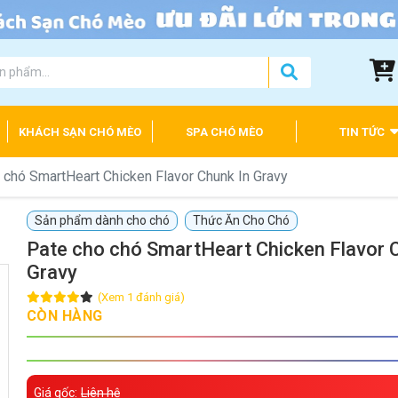
KHÁCH SẠN CHÓ MÈO
SPA CHÓ MÈO
TIN TỨC
 chó SmartHeart Chicken Flavor Chunk In Gravy
Sản phẩm dành cho chó
Thức Ăn Cho Chó
Pate cho chó SmartHeart Chicken Flavor 
Gravy
(Xem 1 đánh giá)
CÒN HÀNG
Giá gốc:
Liên hệ