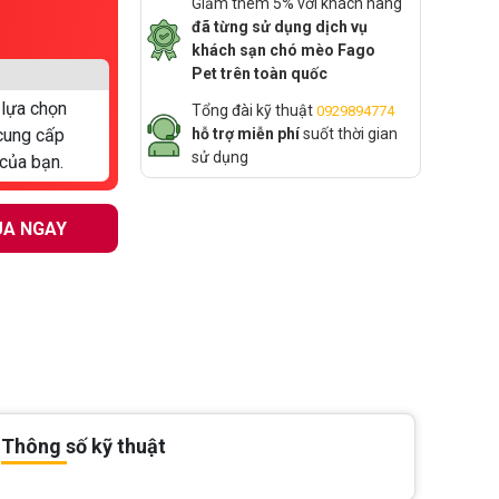
Giảm thêm 5% với khách hàng
đã từng sử dụng dịch vụ
khách sạn chó mèo Fago
Pet trên toàn quốc
 lựa chọn
Tổng đài kỹ thuật
0929894774
cung cấp
hỗ trợ miễn phí
suốt thời gian
sử dụng
của bạn.
A NGAY
Thông số kỹ thuật