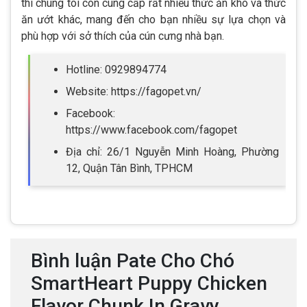
thì chúng tôi còn cung cấp rất nhiều thức ăn khô và thức
ăn ướt khác, mang đến cho bạn nhiều sự lựa chọn và
phù hợp với sở thích của cún cưng nhà bạn.
Hotline: 0929894774
Website: https://fagopet.vn/
Facebook:
https://www.facebook.com/fagopet
Địa chỉ: 26/1 Nguyễn Minh Hoàng, Phường
12, Quận Tân Bình, TPHCM
Bình luận Pate Cho Chó
SmartHeart Puppy Chicken
Flavor Chunk In Gravy