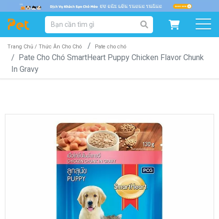
DANH MỤC SẢN PHẨM
SẢN PHẨM DÀNH CHO MÈO
SẢN PHẨM DÀNH CHO CHÓ
Trang Chủ /
Thức Ăn Cho Chó
Pate cho chó
Pate Cho Chó SmartHeart Puppy Chicken Flavor Chunk
In Gravy
SẨN PHẨM THEO THƯƠNG HIỆU