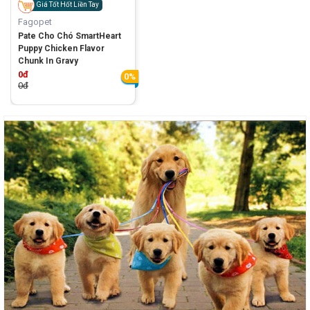
Giá Tốt Hốt Liền Tay
Fagopet
Pate Cho Chó SmartHeart
Puppy Chicken Flavor
Chunk In Gravy
0đ
0%
0đ