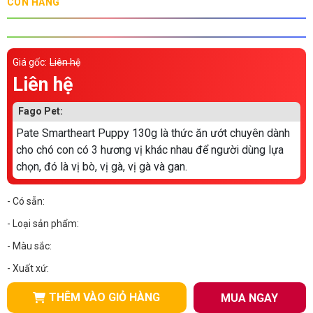
CÒN HÀNG
Thông tin về chó
spa cho thú cưng
Thông tin về mèo
Giá gốc:
Liên hệ
Liên hệ
CHÍNH SÁCH
Fago Pet:
Chính sách mua hàng
Chính sách vận chuyển
Pate Smartheart Puppy 130g là thức ăn ướt chuyên dành
Chính sách bảo hành
Chính sách bảo mật
cho chó con có 3 hương vị khác nhau để người dùng lựa
chọn, đó là vị bò, vị gà, vị gà và gan.
Chính sách đổi trả
- Có sẵn:
LIÊN HỆ
- Loại sản phẩm:
- Màu sắc:
TỔNG ĐÀI TƯ VẤN
- Xuất xứ:
0929894774
THÊM VÀO GIỎ HÀNG
MUA NGAY