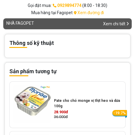
Gọi đặt mua:
0929894774
(8:00 - 18:30)
Mua hàng tại Fagopet
Xem đường đi
NHÀ FAGOPET
Xem chi tiết
Thông số kỹ thuật
Sản phẩm tương tự
Pate cho chó monge vị thịt heo và dứa
100g
28.900đ
-19.7%
36.000đ