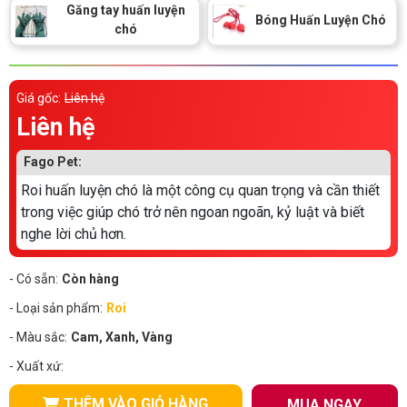
Thông tin về chó
Găng tay huấn luyện
spa cho thú cưng
Bóng Huấn Luyện Chó
chó
Thông tin về mèo
Giá gốc:
Liên hệ
CHÍNH SÁCH
Liên hệ
Chính sách mua hàng
Chính sách vận chuyển
Fago Pet:
Roi huấn luyện chó là một công cụ quan trọng và cần thiết
Chính sách bảo hành
Chính sách bảo mật
trong việc giúp chó trở nên ngoan ngoãn, kỷ luật và biết
nghe lời chủ hơn.
Chính sách đổi trả
- Có sẵn:
Còn hàng
LIÊN HỆ
- Loại sản phẩm:
Roi
- Màu sắc:
Cam, Xanh, Vàng
TỔNG ĐÀI TƯ VẤN
- Xuất xứ:
0929894774
THÊM VÀO GIỎ HÀNG
MUA NGAY