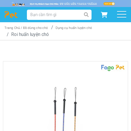
DANH MỤC SẢN PHẨM
SẢN PHẨM DÀNH CHO MÈO
SẢN PHẨM DÀNH CHO CHÓ
Trang Chủ /
Đồ dùng cho chó
Dụng cụ huấn luyện chó
Roi huấn luyện chó
SẨN PHẨM THEO THƯƠNG HIỆU