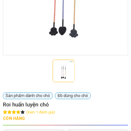
GIỚI THIỆU
DỊCH VỤ
Khách sạn chó mèo
Spa chó mèo
Dịch vụ cắt tỉa lông chó
Dịch vụ huấn luyện chó
mèo
Dịch vụ mua bán chó
Dịch vụ phối giống chó
Sản phẩm dành cho chó
Đồ dùng cho chó
mèo
mèo
Roi huấn luyện chó
(Xem 1 đánh giá)
TIN TỨC
CÒN HÀNG
Thông tin về khách sạn,