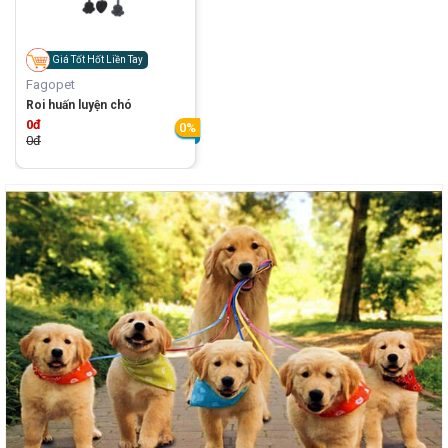
Giá Tốt Hốt Liền Tay
Fagopet
Roi huấn luyện chó
0đ
0%
0đ