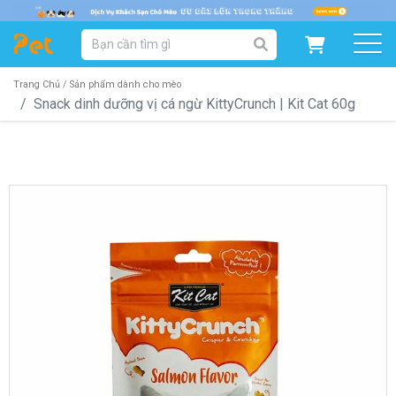
DANH MỤC SẢN PHẨM
SẢN PHẨM DÀNH CHO MÈO
SẢN PHẨM DÀNH CHO CHÓ
Trang Chủ /
Sản phẩm dành cho mèo
Snack dinh dưỡng vị cá ngừ KittyCrunch | Kit Cat 60g
SẨN PHẨM THEO THƯƠNG HIỆU