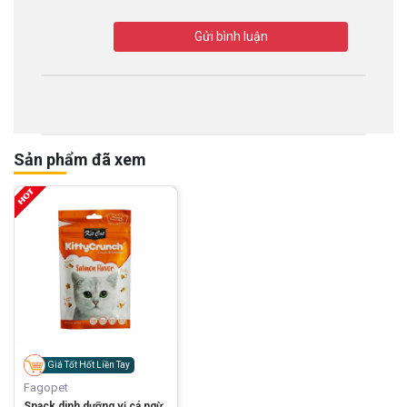
Gửi bình luận
Sản phẩm đã xem
Giá Tốt Hốt Liền Tay
Fagopet
Snack dinh dưỡng vị cá ngừ