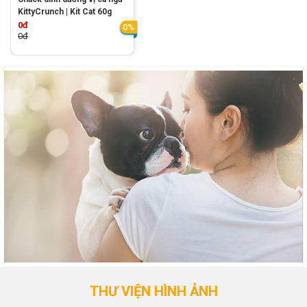
KittyCrunch | Kit Cat 60g
0đ
0%
0đ
THƯ VIỆN HÌNH ẢNH