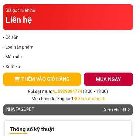
Thông tin về chó
spa cho thú cưng
Giá gốc:
Liên hệ
Liên hệ
Thông tin về mèo
- Có sẵn:
CHÍNH SÁCH
- Loại sản phẩm:
Chính sách mua hàng
Chính sách vận chuyển
- Màu sắc:
Chính sách bảo hành
Chính sách bảo mật
- Xuất xứ:
Chính sách đổi trả
THÊM VÀO GIỎ HÀNG
MUA NGAY
Gọi đặt mua:
0929894774
(8:00 - 18:30)
LIÊN HỆ
Mua hàng tại Fagopet
Xem đường đi
NHÀ FAGOPET
Xem chi tiết
TỔNG ĐÀI TƯ VẤN
0929894774
Thông số kỹ thuật