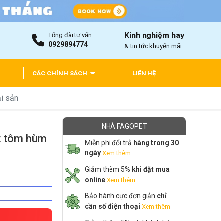
Kinh nghiệm hay
Tổng đài tư vấn
0929894774
& tin tức khuyến mãi
CÁC CHÍNH SÁCH
LIÊN HỆ
i sản
NHÀ FAGOPET
t tôm hùm
Miễn phí đổi trả
hàng trong 30
ngày
Xem thêm
Giảm thêm 5%
khi đặt mua
online
Xem thêm
Bảo hành cực đơn giản
chỉ
cần số điện thoại
Xem thêm