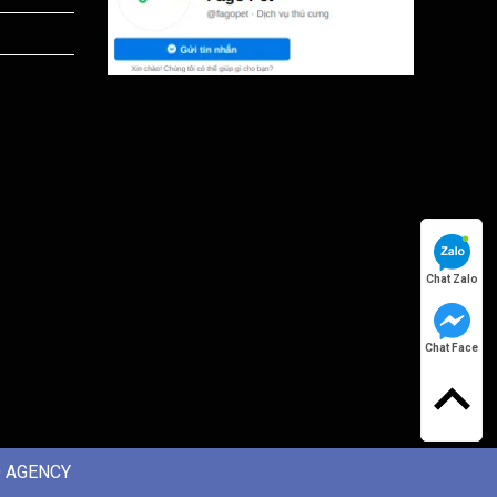
Chat Zalo
Chat Face
 AGENCY