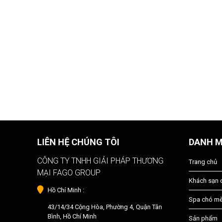
LIÊN HỆ CHÚNG TÔI
DANH 
CÔNG TY TNHH GIẢI PHÁP THƯƠNG
Trang chủ
MẠI FAGO GROUP
Khách sạn
Hồ Chí Minh :
Spa chó m
43/14/34 Cộng Hòa, Phường 4, Quận Tân
Bình, Hồ Chí Minh
Sản phẩm