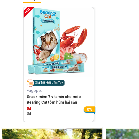
Giá Tốt Hốt Liền Tay
Fagopet
Snack mềm 7 vitamin cho mèo
Bearing Cat tôm hùm hải sản
0đ
0%
0đ