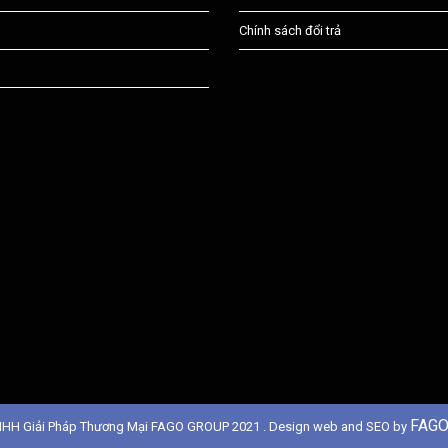
Chính sách đổi trả
FAGO
NHH Giải Pháp Thương Mại FAGO GROUP 2021 . Design web and SEO by