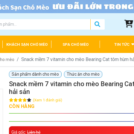
KHÁCH SẠN CHÓ MÈO
SPA CHÓ MÈO
TIN TỨC
Snack mềm 7 vitamin cho mèo Bearing Cat tôm hùm hả
 cho mèo
Sản phẩm dành cho mèo
Thức ăn cho mèo
Snack mềm 7 vitamin cho mèo Bearing Ca
hải sản
(Xem 1 đánh giá)
CÒN HÀNG
Giá gốc:
Liên hệ