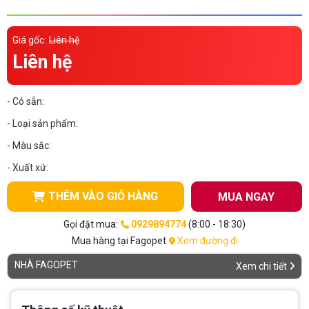
Thông tin về chó
spa cho thú cưng
Giá gốc:
Liên hệ
Thông tin về mèo
Liên hệ
CHÍNH SÁCH
- Có sẵn:
Chính sách mua hàng
Chính sách vận chuyển
- Loại sản phẩm:
- Màu sắc:
Chính sách bảo hành
Chính sách bảo mật
- Xuất xứ:
Chính sách đổi trả
THÊM VÀO GIỎ HÀNG
MUA NGAY
LIÊN HỆ
Gọi đặt mua:
0929894774
(8:00 - 18:30)
Mua hàng tại Fagopet
Xem đường đi
TỔNG ĐÀI TƯ VẤN
NHÀ FAGOPET
Xem chi tiết
0929894774