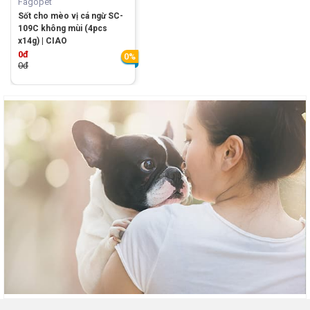
Fagopet
Sốt cho mèo vị cá ngừ SC-
109C không mùi (4pcs
x14g) | CIAO
0đ
0%
0đ