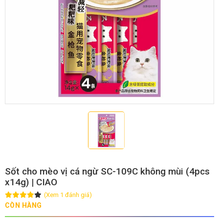
GIỚI THIỆU
DỊCH VỤ
Khách sạn chó mèo
Spa chó mèo
Dịch vụ cắt tỉa lông chó
Dịch vụ huấn luyện chó
mèo
Dịch vụ mua bán chó
Dịch vụ phối giống chó
mèo
mèo
Sốt cho mèo vị cá ngừ SC-109C không mùi (4pcs
x14g) | CIAO
(Xem 1 đánh giá)
TIN TỨC
CÒN HÀNG
Thông tin về khách sạn,