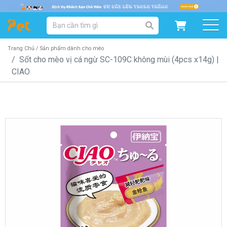
DANH MỤC SẢN PHẨM
SẢN PHẨM DÀNH CHO MÈO
SẢN PHẨM DÀNH CHO CHÓ
Trang Chủ /
Sản phẩm dành cho mèo
Sốt cho mèo vị cá ngừ SC-109C không mùi (4pcs x14g) |
CIAO
SẨN PHẨM THEO THƯƠNG HIỆU