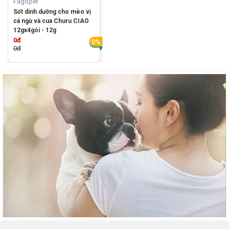
Fagopet
Sốt dinh dưỡng cho mèo vị
cá ngừ và cua Churu CIAO
12gx4gói - 12g
0đ
0%
0đ