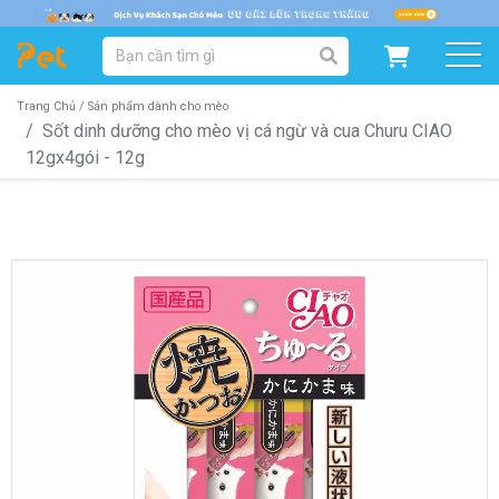
DANH MỤC SẢN PHẨM
SẢN PHẨM DÀNH CHO MÈO
SẢN PHẨM DÀNH CHO CHÓ
Trang Chủ /
Sản phẩm dành cho mèo
Sốt dinh dưỡng cho mèo vị cá ngừ và cua Churu CIAO
12gx4gói - 12g
SẨN PHẨM THEO THƯƠNG HIỆU