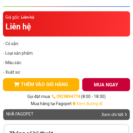
Thông tin về chó
spa cho thú cưng
Giá gốc:
Liên hệ
Thông tin về mèo
Liên hệ
CHÍNH SÁCH
- Có sẵn:
Chính sách mua hàng
Chính sách vận chuyển
- Loại sản phẩm:
- Màu sắc:
Chính sách bảo hành
Chính sách bảo mật
- Xuất xứ:
Chính sách đổi trả
THÊM VÀO GIỎ HÀNG
MUA NGAY
LIÊN HỆ
Gọi đặt mua:
0929894774
(8:00 - 18:30)
Mua hàng tại Fagopet
Xem đường đi
TỔNG ĐÀI TƯ VẤN
NHÀ FAGOPET
Xem chi tiết
0929894774