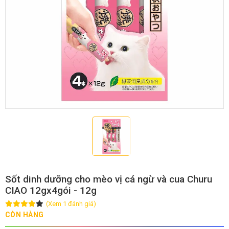
GIỚI THIỆU
DỊCH VỤ
Khách sạn chó mèo
Spa chó mèo
Dịch vụ cắt tỉa lông chó
Dịch vụ huấn luyện chó
mèo
Dịch vụ mua bán chó
Dịch vụ phối giống chó
mèo
mèo
Sốt dinh dưỡng cho mèo vị cá ngừ và cua Churu
CIAO 12gx4gói - 12g
(Xem 1 đánh giá)
TIN TỨC
CÒN HÀNG
Thông tin về khách sạn,