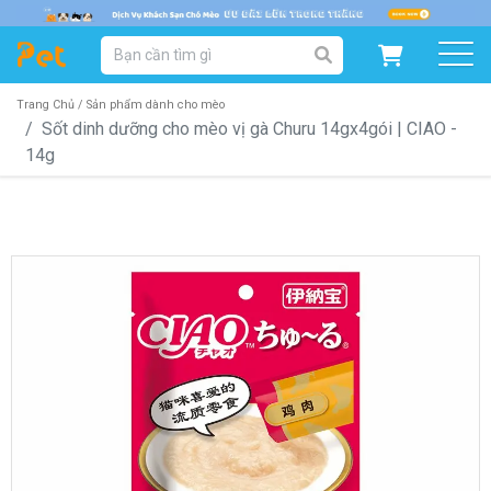
DANH MỤC SẢN PHẨM
SẢN PHẨM DÀNH CHO MÈO
SẢN PHẨM DÀNH CHO CHÓ
Trang Chủ /
Sản phẩm dành cho mèo
Sốt dinh dưỡng cho mèo vị gà Churu 14gx4gói | CIAO -
14g
SẨN PHẨM THEO THƯƠNG HIỆU