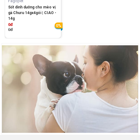
Fagopet
Sốt dinh dưỡng cho mèo vị
gà Churu 14gx4gói | CIAO -
14g
0đ
0%
0đ