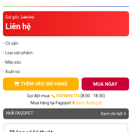
Thông tin về chó
spa cho thú cưng
Giá gốc:
Liên hệ
Thông tin về mèo
Liên hệ
CHÍNH SÁCH
- Có sẵn:
Chính sách mua hàng
Chính sách vận chuyển
- Loại sản phẩm:
- Màu sắc:
Chính sách bảo hành
Chính sách bảo mật
- Xuất xứ:
Chính sách đổi trả
THÊM VÀO GIỎ HÀNG
MUA NGAY
LIÊN HỆ
Gọi đặt mua:
0929894774
(8:00 - 18:30)
Mua hàng tại Fagopet
Xem đường đi
TỔNG ĐÀI TƯ VẤN
NHÀ FAGOPET
Xem chi tiết
0929894774