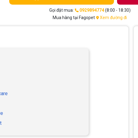
Gọi đặt mua:
0929894774
(8:00 - 18:30)
Mua hàng tại Fagopet
Xem đường đi
care
re
t