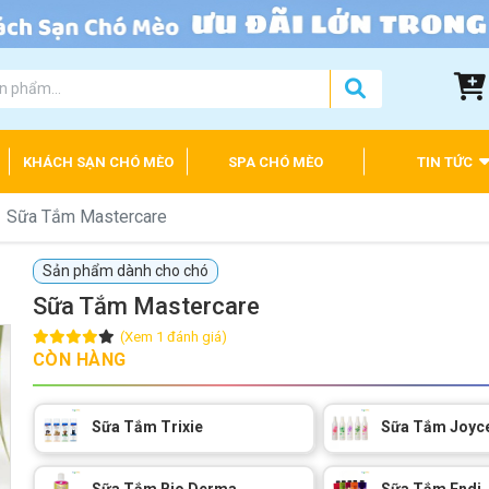
KHÁCH SẠN CHÓ MÈO
SPA CHÓ MÈO
TIN TỨC
Sữa Tắm Mastercare
Sản phẩm dành cho chó
Sữa Tắm Mastercare
(Xem 1 đánh giá)
CÒN HÀNG
Sữa Tắm Trixie
Sữa Tắm Joyc
Sữa Tắm Bio Derma
Sữa Tắm Endi