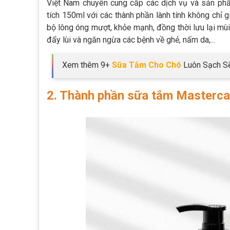
Việt Nam chuyên cung cấp các dịch vụ và sản ph
tích 150ml với các thành phần lành tính không chỉ
bộ lông óng mượt, khỏe mạnh, đồng thời lưu lại m
đẩy lùi và ngăn ngừa các bệnh về ghẻ, nấm da,...
Xem thêm 9+
Sữa Tắm Cho Chó
Luôn Sạch Sẽ
2. Thành phần sữa tắm Masterca