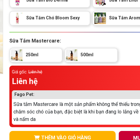
Sữa Tắm Chó Bloom Sexy
Sữa Tắm Aro
Sữa Tắm Mastercare:
250ml
500ml
Giá gốc:
Liên hệ
Liên hệ
Fago Pet:
Sữa tắm Mastercare là một sản phẩm không thể thiếu trong
chăm sóc chó của bạn, đặc biệt là khi bạn đang lo lắng về
và nấm da
THÊM VÀO GIỎ HÀNG
MU