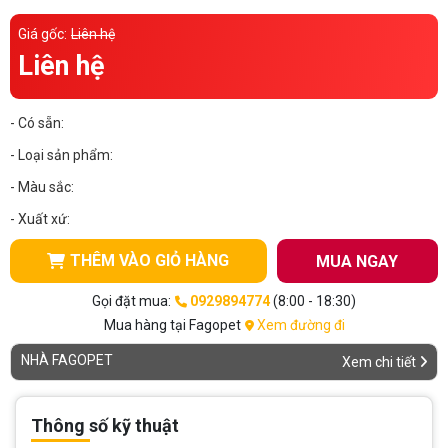
Thông tin về chó
spa cho thú cưng
Giá gốc:
Liên hệ
Liên hệ
Thông tin về mèo
- Có sẵn:
CHÍNH SÁCH
- Loại sản phẩm:
Chính sách mua hàng
Chính sách vận chuyển
- Màu sắc:
Chính sách bảo hành
Chính sách bảo mật
- Xuất xứ:
Chính sách đổi trả
THÊM VÀO GIỎ HÀNG
MUA NGAY
Gọi đặt mua:
0929894774
(8:00 - 18:30)
LIÊN HỆ
Mua hàng tại Fagopet
Xem đường đi
NHÀ FAGOPET
Xem chi tiết
TỔNG ĐÀI TƯ VẤN
0929894774
Thông số kỹ thuật