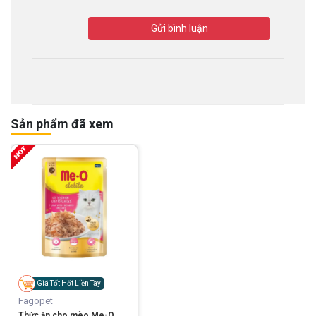
Gửi bình luận
Sản phẩm đã xem
Giá Tốt Hốt Liền Tay
Fagopet
Thức ăn cho mèo Me-O