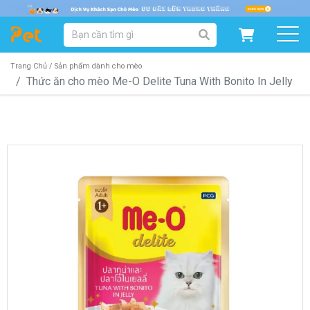
DANH MỤC SẢN PHẨM
SẢN PHẨM DÀNH CHO MÈO
SẢN PHẨM DÀNH CHO CHÓ
Trang Chủ /
Sản phẩm dành cho mèo
Thức ăn cho mèo Me-O Delite Tuna With Bonito In Jelly
SẨN PHẨM THEO THƯƠNG HIỆU