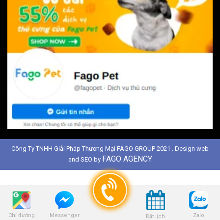
Công Ty TNHH Giải Pháp Thương Mại FAGO GROUP 2021 . Design web
FAGO AGENCY
and SEO by
Chỉ đường
Zalo
Messenger
Đặt lịch