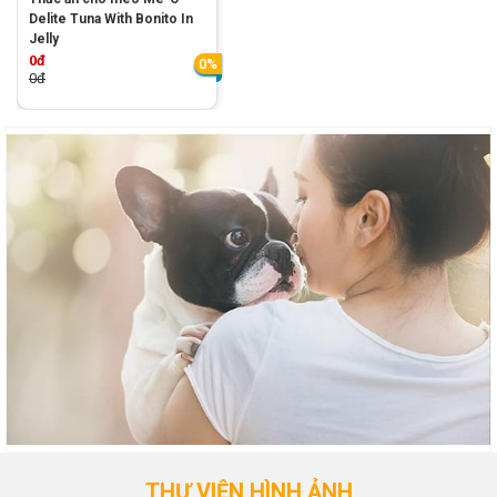
Delite Tuna With Bonito In
Jelly
0đ
0%
0đ
THƯ VIỆN HÌNH ẢNH