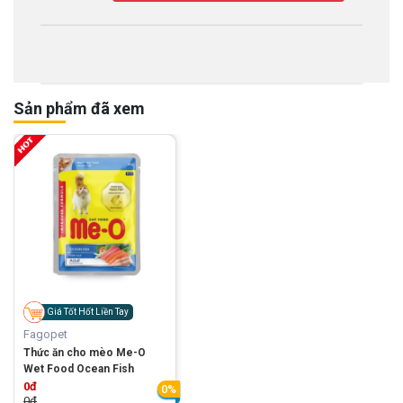
Sản phẩm đã xem
Giá Tốt Hốt Liền Tay
Fagopet
Thức ăn cho mèo Me-O
Wet Food Ocean Fish
0đ
0%
0đ