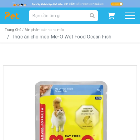
DANH MỤC SẢN PHẨM
SẢN PHẨM DÀNH CHO MÈO
SẢN PHẨM DÀNH CHO CHÓ
Trang Chủ /
Sản phẩm dành cho mèo
Thức ăn cho mèo Me-O Wet Food Ocean Fish
SẨN PHẨM THEO THƯƠNG HIỆU