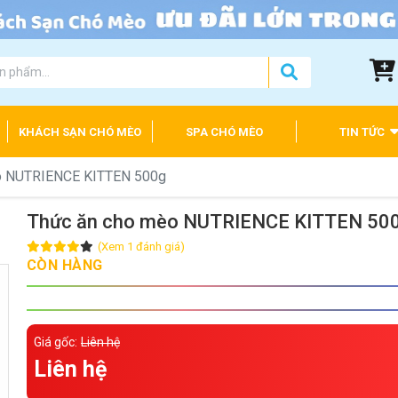
KHÁCH SẠN CHÓ MÈO
SPA CHÓ MÈO
TIN TỨC
o NUTRIENCE KITTEN 500g
Thức ăn cho mèo NUTRIENCE KITTEN 50
(Xem 1 đánh giá)
CÒN HÀNG
Giá gốc:
Liên hệ
Liên hệ