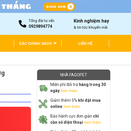
Kinh nghiệm hay
Tổng đài tư vấn
0929894774
& tin tức khuyến mãi
CÁC CHÍNH SÁCH
LIÊN HỆ
0g
NHÀ FAGOPET
Miễn phí đổi trả
hàng trong 30
ngày
Xem thêm
Giảm thêm 5%
khi đặt mua
online
Xem thêm
Bảo hành cực đơn giản
chỉ
cần số điện thoại
Xem thêm