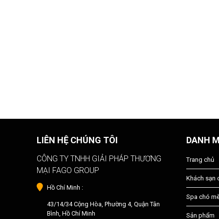
LIÊN HỆ CHÚNG TÔI
DANH 
CÔNG TY TNHH GIẢI PHÁP THƯƠNG
Trang chủ
MẠI FAGO GROUP
Khách sạn
Hồ Chí Minh :
Spa chó m
43/14/34 Cộng Hòa, Phường 4, Quận Tân
Bình, Hồ Chí Minh
Sản phẩm