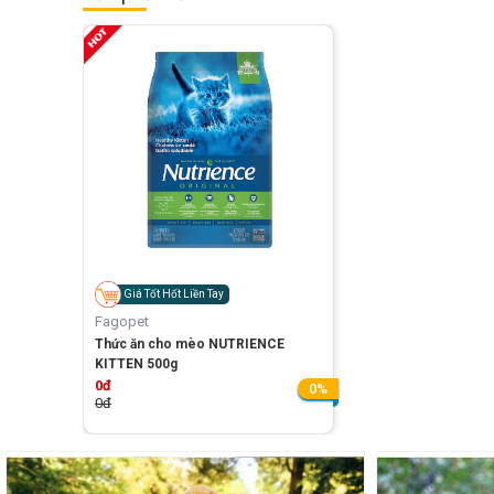
Giá Tốt Hốt Liền Tay
Fagopet
Thức ăn cho mèo NUTRIENCE
KITTEN 500g
0đ
0%
0đ