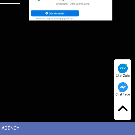
Chat Zalo
Chat Face
 AGENCY