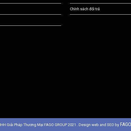
Chính sách đổi trả
FAGO
NHH Giải Pháp Thương Mại FAGO GROUP 2021 . Design web and SEO by