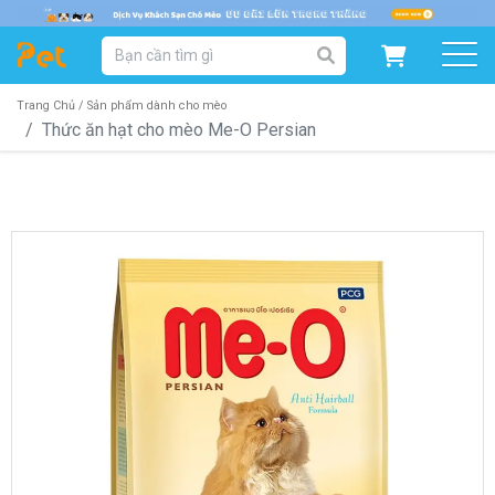
DANH MỤC SẢN PHẨM
SẢN PHẨM DÀNH CHO MÈO
SẢN PHẨM DÀNH CHO CHÓ
Trang Chủ /
Sản phẩm dành cho mèo
Thức ăn hạt cho mèo Me-O Persian
SẨN PHẨM THEO THƯƠNG HIỆU