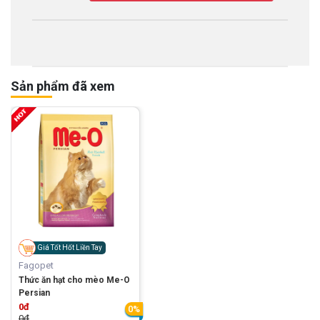
Sản phẩm đã xem
Giá Tốt Hốt Liền Tay
Fagopet
Thức ăn hạt cho mèo Me-O
Persian
0đ
0%
0đ