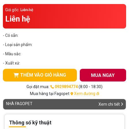
Thông tin về chó
spa cho thú cưng
Giá gốc:
Liên hệ
Liên hệ
Thông tin về mèo
- Có sẵn:
CHÍNH SÁCH
- Loại sản phẩm:
Chính sách mua hàng
Chính sách vận chuyển
- Màu sắc:
Chính sách bảo hành
Chính sách bảo mật
- Xuất xứ:
Chính sách đổi trả
THÊM VÀO GIỎ HÀNG
MUA NGAY
Gọi đặt mua:
0929894774
(8:00 - 18:30)
LIÊN HỆ
Mua hàng tại Fagopet
Xem đường đi
NHÀ FAGOPET
Xem chi tiết
TỔNG ĐÀI TƯ VẤN
0929894774
Thông số kỹ thuật