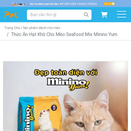
DANH MỤC SẢN PHẨM
SẢN PHẨM DÀNH CHO MÈO
SẢN PHẨM DÀNH CHO CHÓ
Trang Chủ /
Sản phẩm dành cho mèo
Thức Ăn Hạt Khô Cho Mèo Seafood Mix Minino Yum
SẨN PHẨM THEO THƯƠNG HIỆU