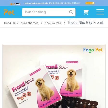
DANH MỤC SẢN PHẨM
Thuốc Nhỏ Gáy Fronil
SẢN PHẨM DÀNH CHO MÈO
SẢN PHẨM DÀNH CHO CHÓ
Trang Chủ /
Thuốc cho mèo
Nhỏ Gáy Mèo
SẨN PHẨM THEO THƯƠNG HIỆU