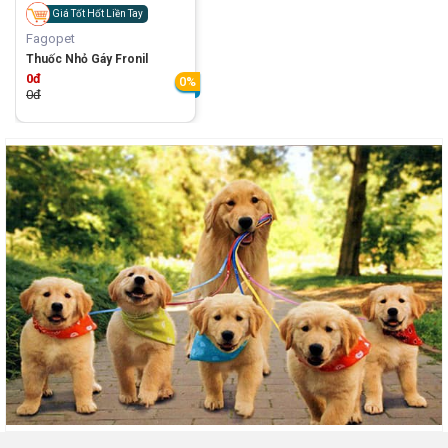
Giá Tốt Hốt Liền Tay
Fagopet
Thuốc Nhỏ Gáy Fronil
0đ
0%
0đ