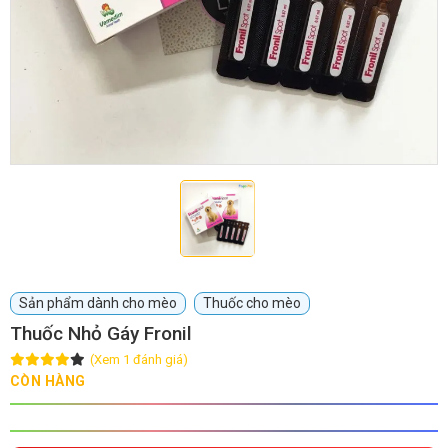
GIỚI THIỆU
DỊCH VỤ
Khách sạn chó mèo
Spa chó mèo
Dịch vụ cắt tỉa lông chó
Dịch vụ huấn luyện chó
mèo
Sản phẩm dành cho mèo
Thuốc cho mèo
Dịch vụ mua bán chó
Dịch vụ phối giống chó
Thuốc Nhỏ Gáy Fronil
mèo
mèo
(Xem 1 đánh giá)
CÒN HÀNG
TIN TỨC
Thông tin về khách sạn,