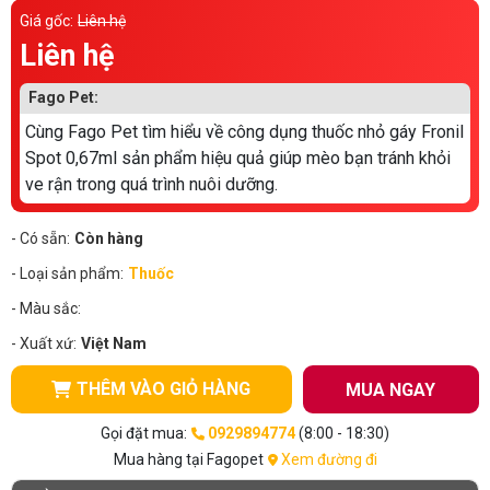
Thông tin về chó
Giá gốc:
Liên hệ
spa cho thú cưng
Liên hệ
Thông tin về mèo
Fago Pet:
Cùng Fago Pet tìm hiểu về công dụng thuốc nhỏ gáy Fronil
CHÍNH SÁCH
Spot 0,67ml sản phẩm hiệu quả giúp mèo bạn tránh khỏi
ve rận trong quá trình nuôi dưỡng.
Chính sách mua hàng
Chính sách vận chuyển
Chính sách bảo hành
Chính sách bảo mật
- Có sẵn:
Còn hàng
- Loại sản phẩm:
Thuốc
Chính sách đổi trả
- Màu sắc:
- Xuất xứ:
Việt Nam
LIÊN HỆ
THÊM VÀO GIỎ HÀNG
MUA NGAY
TỔNG ĐÀI TƯ VẤN
Gọi đặt mua:
0929894774
(8:00 - 18:30)
0929894774
Mua hàng tại Fagopet
Xem đường đi