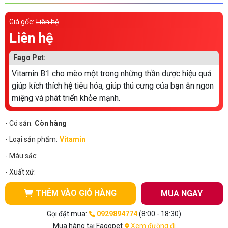
Thông tin về chó
spa cho thú cưng
Giá gốc:
Liên hệ
Thông tin về mèo
Liên hệ
Fago Pet:
CHÍNH SÁCH
Vitamin B1 cho mèo một trong những thần dược hiệu quả
giúp kích thích hệ tiêu hóa, giúp thú cưng của bạn ăn ngon
Chính sách mua hàng
Chính sách vận chuyển
miệng và phát triển khỏe mạnh.
Chính sách bảo hành
Chính sách bảo mật
- Có sẵn:
Còn hàng
Chính sách đổi trả
- Loại sản phẩm:
Vitamin
- Màu sắc:
LIÊN HỆ
- Xuất xứ:
TỔNG ĐÀI TƯ VẤN
THÊM VÀO GIỎ HÀNG
MUA NGAY
0929894774
Gọi đặt mua:
0929894774
(8:00 - 18:30)
Mua hàng tại Fagopet
Xem đường đi