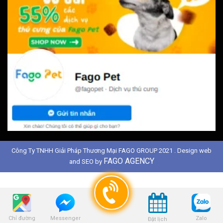
Công Ty TNHH Giải Pháp Thương Mại FAGO GROUP 2021 . Design web
FAGO AGENCY
and SEO by
Chỉ đường
Zalo
Messenger
Đặt lịch