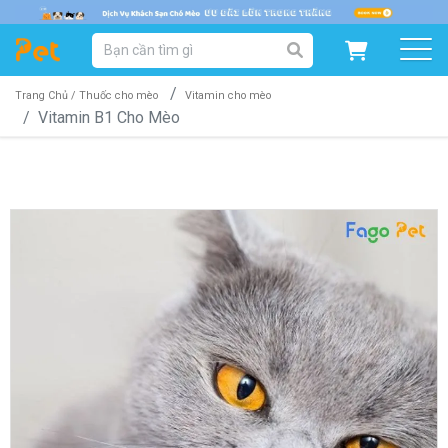
DANH MỤC SẢN PHẨM
SẢN PHẨM DÀNH CHO MÈO
SẢN PHẨM DÀNH CHO CHÓ
Trang Chủ /
Thuốc cho mèo
Vitamin cho mèo
Vitamin B1 Cho Mèo
SẨN PHẨM THEO THƯƠNG HIỆU