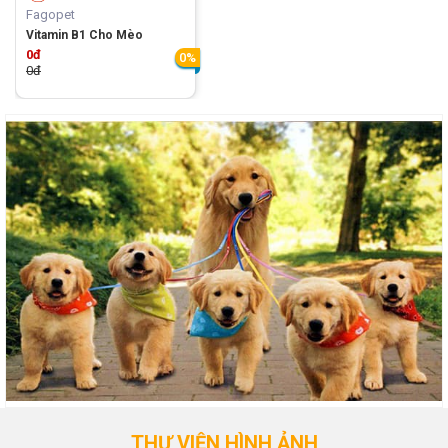
Fagopet
Vitamin B1 Cho Mèo
0đ
0%
0đ
THƯ VIỆN HÌNH ẢNH