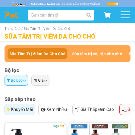
DANH MỤC SẢN PHẨM
SẢN PHẨM DÀNH CHO MÈO
SẢN PHẨM DÀNH CHO CHÓ
Trang Chủ /
Sữa Tắm Trị Viêm Da Cho Chó
SỮA TẮM TRỊ VIÊM DA CHO CHÓ
SẨN PHẨM THEO THƯƠNG HIỆU
Sữa Tắm Trị Viêm Da Cho Chó
Sữa tắm trị ve, rận cho chó
Sữa
Bộ lọc
Bộ Lọc
Giá
Sắp xếp theo
Khuyến Mãi
Xem Nhiều
Giá Thấp Đến Cao
Giá