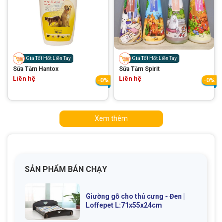
Giá Tốt Hốt Liền Tay
Giá Tốt Hốt Liền Tay
Sữa Tắm Hantox
Sữa Tắm Spirit
Liên hệ
Liên hệ
-0%
-0%
Xem thêm
SẢN PHẨM BÁN CHẠY
Giường gỗ cho thú cưng - Đen |
Loffepet L:71x55x24cm