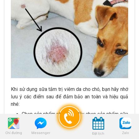
Khi sử dụng sữa tắm trị viêm da cho chó, bạn hãy nhớ
lưu ý các điểm sau để đảm bảo an toàn và hiệu quả
nhé:
Chọn sản phẩm phù hợp: Hãy chọn sản phẩm sữa
tắm trị viêm da cho chó chuyên dụng. Đảm bảo
rằng sản phẩm không chứa các thành phần gây
Chỉ đường
Zalo
Messenger
Đặt lịch
kích ứng hoặc hại cho da của chó.