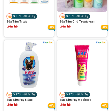
Thông tin về chó
spa cho thú cưng
Thông tin về mèo
Giá Tốt Hốt Liền Tay
Giá Tốt Hốt Liền Tay
Sữa Tắm Trixie
Sữa Tắm Chó Tropiclean
Liên hệ
Liên hệ
-0%
-0%
CHÍNH SÁCH
Chính sách mua hàng
Chính sách vận chuyển
Chính sách bảo hành
Chính sách bảo mật
Chính sách đổi trả
LIÊN HỆ
TỔNG ĐÀI TƯ VẤN
Giá Tốt Hốt Liền Tay
Giá Tốt Hốt Liền Tay
Sữa Tắm Fay 5 Sao
Sữa Tắm Fay Medicare
0929894774
Liên hệ
Liên hệ
-0%
-0%