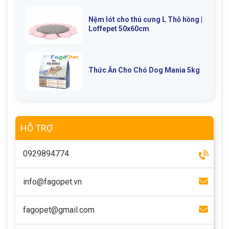
Nệm lót cho thú cưng L Thỏ hồng |
Loffepet 50x60cm
Thức Ăn Cho Chó Dog Mania 5kg
HỖ TRỢ
0929894774
info@fagopet.vn
fagopet@gmail.com