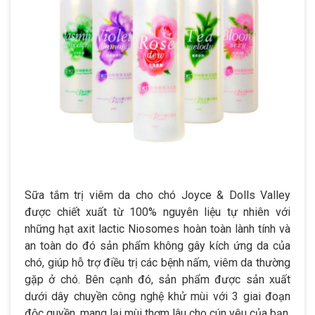
Sữa tắm trị viêm da cho chó Joyce & Dolls Valley
được chiết xuất từ 100% nguyên liệu tự nhiên với
những hạt axit lactic Niosomes hoàn toàn lành tính và
an toàn do đó sản phẩm không gây kích ứng da của
chó, giúp hỗ trợ điều trị các bệnh nấm, viêm da thường
gặp ở chó. Bên cạnh đó, sản phẩm được sản xuất
dưới dây chuyền công nghệ khử mùi với 3 giai đoạn
độc quyền, mang lại mùi thơm lâu cho cún yêu của bạn.