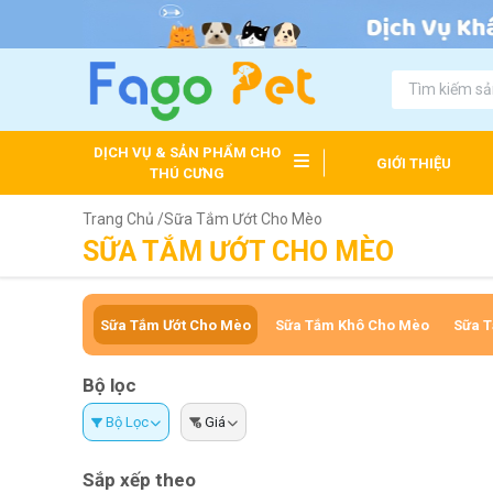
DỊCH VỤ & SẢN PHẨM CHO
GIỚI THIỆU
THÚ CƯNG
Trang Chủ /
Sữa Tắm Ướt Cho Mèo
SỮA TẮM ƯỚT CHO MÈO
Sữa Tắm Ướt Cho Mèo
Sữa Tắm Khô Cho Mèo
Sữa T
Bộ lọc
Bộ Lọc
Giá
Sắp xếp theo