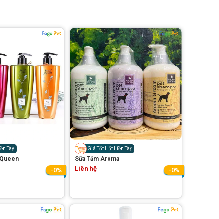
iền Tay
Giá Tốt Hốt Liền Tay
 Queen
Sữa Tắm Aroma
Liên hệ
-0%
-0%