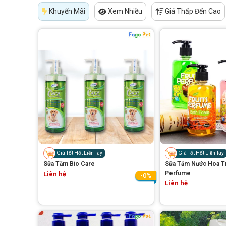
Khuyến Mãi
Xem Nhiều
Giá Thấp Đến Cao
Giá Tốt Hốt Liền Tay
Giá Tốt Hốt Liền Tay
Sữa Tắm Bio Care
Sữa Tắm Nước Hoa Trá
Perfume
Liên hệ
-0%
Liên hệ