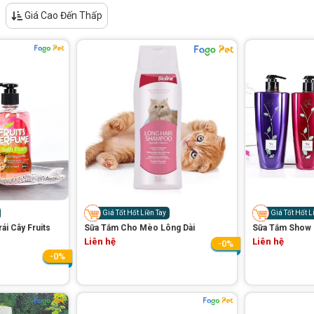
Giá Cao Đến Thấp
Giá Tốt Hốt Liền Tay
Giá Tốt Hốt L
i Cây Fruits
Sữa Tắm Cho Mèo Lông Dài
Sữa Tắm Show
Liên hệ
Liên hệ
-0%
-0%