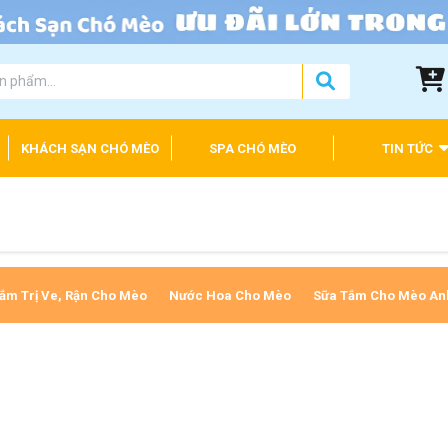
KHÁCH SẠN CHÓ MÈO
SPA CHÓ MÈO
TIN TỨC
ắm Trị Ve, Rận Cho Mèo
Nước Hoa Cho Mèo
Sữa Tắm Cho Mèo An