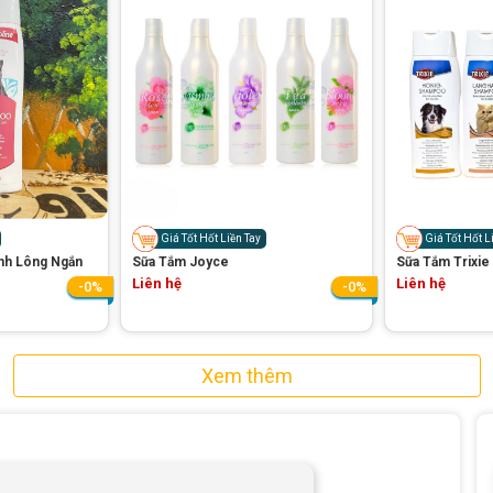
Giá Tốt Hốt Liền Tay
Giá Tốt Hốt L
nh Lông Ngắn
Sữa Tắm Joyce
Sữa Tắm Trixie
Liên hệ
Liên hệ
-0%
-0%
Xem thêm