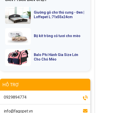
Giường gỗ cho thú cưng - Đen |
Loffepet L:71x55x24cm
Bộ kit trồng cỏ tươi cho mèo
Balo Phi Hành Gia Size Lớn
Cho Chó Mèo
HỖ TRỢ
0929894774
info@fagopet.vn