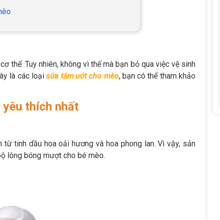
mèo
ơ thể. Tuy nhiên, không vì thế mà bạn bỏ qua việc vệ sinh
y là các loại
sữa tắm ướt cho mèo
, bạn có thể tham khảo
 yêu thích nhất
 từ tinh dầu hoa oải hương và hoa phong lan. Vì vậy, sản
ì bộ lông bóng mượt cho bé mèo.