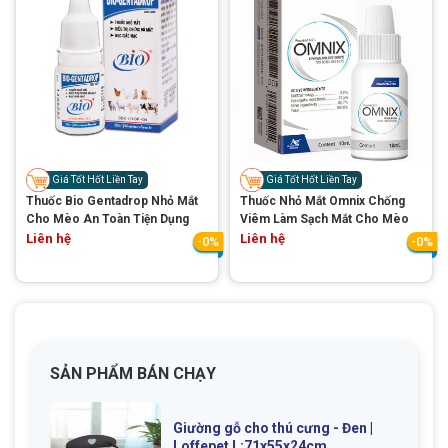
GIỚI THIỆU
DỊCH VỤ
Giá Tốt Hốt Liền Tay
Giá Tốt Hốt Liền Tay
Thuốc Bio Gentadrop Nhỏ Mắt
Thuốc Nhỏ Mắt Omnix Chống
Khách sạn chó mèo
Spa chó mèo
Cho Mèo An Toàn Tiện Dụng
Viêm Làm Sạch Mắt Cho Mèo
Liên hệ
Liên hệ
-0%
-0%
Dịch vụ cắt tỉa lông chó
Dịch vụ huấn luyện chó
mèo
Dịch vụ mua bán chó
Dịch vụ phối giống chó
mèo
mèo
SẢN PHẨM BÁN CHẠY
TIN TỨC
Giường gỗ cho thú cưng - Đen |
Thông tin về khách sạn,
Loffepet L:71x55x24cm