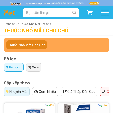
DANH MỤC SẢN PHẨM
SẢN PHẨM DÀNH CHO MÈO
SẢN PHẨM DÀNH CHO CHÓ
Trang Chủ /
Thuốc Nhỏ Mắt Cho Chó
THUỐC NHỎ MẮT CHO CHÓ
SẨN PHẨM THEO THƯƠNG HIỆU
Thuốc Nhỏ Mắt Cho Chó
Bộ lọc
Bộ Lọc
Giá
Sắp xếp theo
Khuyến Mãi
Xem Nhiều
Giá Thấp Đến Cao
Giá