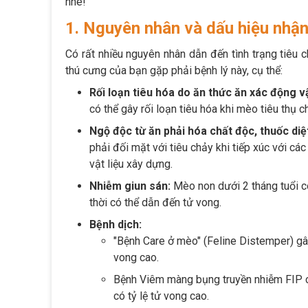
nhé!
1. Nguyên nhân và dấu hiệu nhận 
Có rất nhiều nguyên nhân dẫn đến tình trạng tiêu
thú cưng của bạn gặp phải bệnh lý này, cụ thể:
Rối loạn tiêu hóa do ăn thức ăn xác động v
có thể gây rối loạn tiêu hóa khi mèo tiêu thụ c
Ngộ độc từ ăn phải hóa chất độc, thuốc diệt
phải đối mặt với tiêu chảy khi tiếp xúc với các
vật liệu xây dựng.
Nhiễm giun sán:
Mèo non dưới 2 tháng tuổi có
thời có thể dẫn đến tử vong.
Bệnh dịch:
"Bệnh Care ở mèo" (Feline Distemper) gây 
vong cao.
Bệnh Viêm màng bụng truyền nhiễm FIP có 
có tỷ lệ tử vong cao.