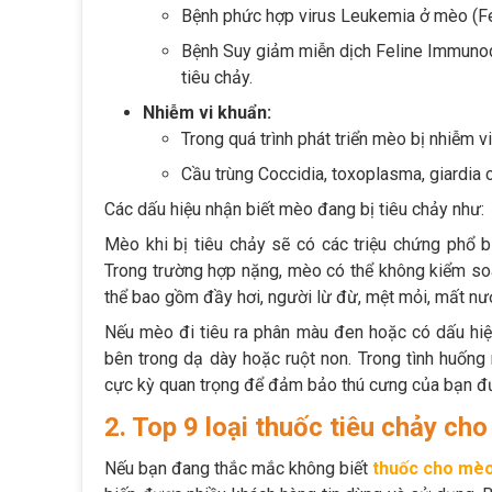
Bệnh phức hợp virus Leukemia ở mèo (FeLV
Bệnh Suy giảm miễn dịch Feline Immunode
tiêu chảy.
Nhiễm vi khuẩn:
Trong quá trình phát triển mèo bị nhiễm v
Cầu trùng Coccidia, toxoplasma, giardia c
Các dấu hiệu nhận biết mèo đang bị tiêu chảy như:
Mèo khi bị tiêu chảy sẽ có các triệu chứng phổ bi
Trong trường hợp nặng, mèo có thể không kiểm soá
thể bao gồm đầy hơi, người lừ đừ, mệt mỏi, mất nư
Nếu mèo đi tiêu ra phân màu đen hoặc có dấu hiệ
bên trong dạ dày hoặc ruột non. Trong tình huống
cực kỳ quan trọng để đảm bảo thú cưng của bạn đư
2. Top 9 loại thuốc tiêu chảy ch
Nếu bạn đang thắc mắc không biết
thuốc cho mè