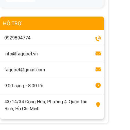
HỖ TRỢ
0929894774
info@fagopet.vn
fagopet@gmail.com
9:00 sáng - 8:00 tối
43/14/34 Cộng Hòa, Phường 4, Quận Tân
Bình, Hồ Chí Minh