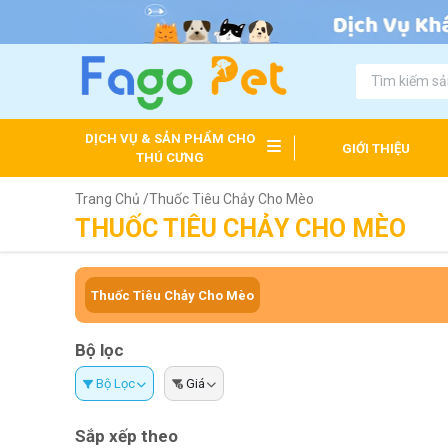
DỊCH VỤ & SẢN PHẨM CHO
GIỚI THIỆU
THÚ CƯNG
Trang Chủ /
Thuốc Tiêu Chảy Cho Mèo
THUỐC TIÊU CHẢY CHO MÈO
Thuốc Tiêu Chảy Cho Mèo
Bộ lọc
Bộ Lọc
Giá
Sắp xếp theo