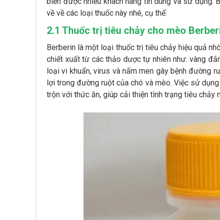
biến được nhiều khách hàng tin dùng và sử dụng. B
về về các loại thuốc này nhé, cụ thể:
2.1 Thuốc trị tiêu chảy cho mèo Berber
Berberin là một loại thuốc trị tiêu chảy hiệu quả
chiết xuất từ các thảo dược tự nhiên như: vàng đắn
loại vi khuẩn, virus và nấm men gây bệnh đường ru
lợi trong đường ruột của chó và mèo. Việc sử dụn
trộn với thức ăn, giúp cải thiện tình trạng tiêu chả