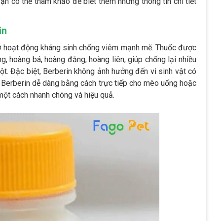
ạn có thể tham khảo để biết thêm những thông tin chi tiết
in
 nhờ hoạt động kháng sinh chống viêm mạnh mẽ. Thuốc được
g, hoàng bá, hoàng đằng, hoàng liên, giúp chống lại nhiều
ột. Đặc biệt, Berberin không ảnh hưởng đến vi sinh vật có
g Berberin dễ dàng bằng cách trực tiếp cho mèo uống hoặc
y một cách nhanh chóng và hiệu quả.