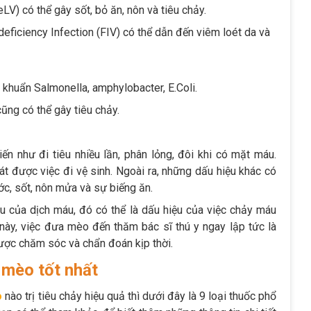
) có thể gây sốt, bỏ ăn, nôn và tiêu chảy.
ficiency Infection (FIV) có thể dẫn đến viêm loét da và
i khuẩn Salmonella, amphylobacter, E.Coli.
ũng có thể gây tiêu chảy.
ến như đi tiêu nhiều lần, phân lỏng, đôi khi có mặt máu.
t được việc đi vệ sinh. Ngoài ra, những dấu hiệu khác có
ớc, sốt, nôn mửa và sự biếng ăn.
u của dịch máu, đó có thể là dấu hiệu của việc chảy máu
 này, việc đưa mèo đến thăm bác sĩ thú y ngay lập tức là
ợc chăm sóc và chẩn đoán kịp thời.
o mèo tốt nhất
o
nào trị tiêu chảy hiệu quả thì dưới đây là 9 loại thuốc phổ