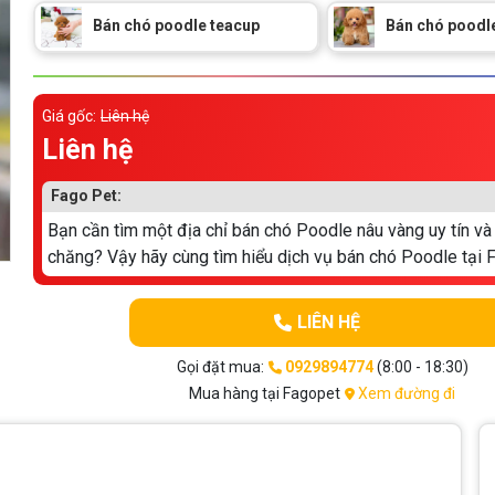
Bán chó poodle teacup
Bán chó poodl
Giá gốc:
Liên hệ
Liên hệ
Fago Pet:
Bạn cần tìm một địa chỉ bán chó Poodle nâu vàng uy tín và
chăng? Vậy hãy cùng tìm hiểu dịch vụ bán chó Poodle tại 
LIÊN HỆ
Gọi đặt mua:
0929894774
(8:00 - 18:30)
Mua hàng tại Fagopet
Xem đường đi