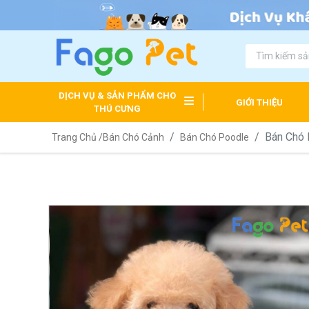
DỊCH VỤ & SẢN PHẨM CHO
GIỚI THIỆU
THÚ CƯNG
Bán Chó 
Trang Chủ /
Bán Chó Cảnh
Bán Chó Poodle