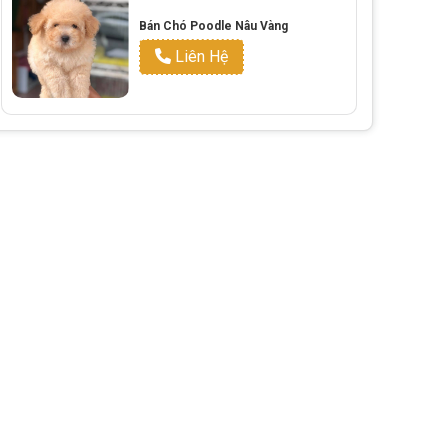
Bán Chó Poodle Nâu Vàng
Liên Hệ