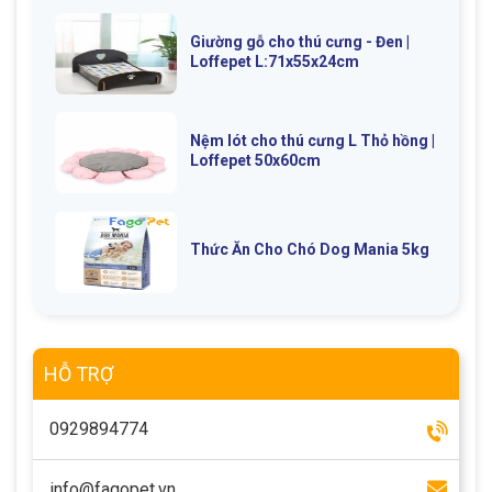
Giường gỗ cho thú cưng - Đen |
Loffepet L:71x55x24cm
Nệm lót cho thú cưng L Thỏ hồng |
Loffepet 50x60cm
Thức Ăn Cho Chó Dog Mania 5kg
HỖ TRỢ
0929894774
info@fagopet.vn