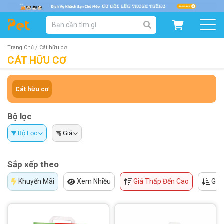
DANH MỤC SẢN PHẨM
SẢN PHẨM DÀNH CHO MÈO
SẢN PHẨM DÀNH CHO CHÓ
Trang Chủ /
Cát hữu cơ
CÁT HỮU CƠ
SẨN PHẨM THEO THƯƠNG HIỆU
Cát hữu cơ
Bộ lọc
Bộ Lọc
Giá
Sắp xếp theo
Khuyến Mãi
Xem Nhiều
Giá Thấp Đến Cao
Giá