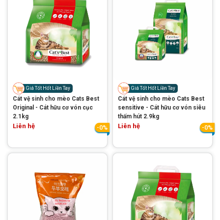
GIỚI THIỆU
DỊCH VỤ
Giá Tốt Hốt Liền Tay
Giá Tốt Hốt Liền Tay
Cát vệ sinh cho mèo Cats Best
Cát vệ sinh cho mèo Cats Best
Khách sạn chó mèo
Spa chó mèo
Original - Cát hữu cơ vón cục
sensitive - Cát hữu cơ vón siêu
2.1kg
thấm hút 2.9kg
Dịch vụ cắt tỉa lông chó
Liên hệ
Liên hệ
-0%
-0%
Dịch vụ huấn luyện chó
mèo
Dịch vụ mua bán chó
Dịch vụ phối giống chó
mèo
mèo
TIN TỨC
Thông tin về khách sạn,