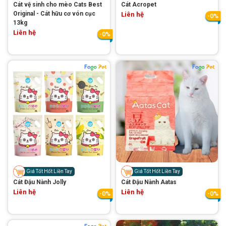
Cát vệ sinh cho mèo Cats Best
Cát Acropet
Original - Cát hữu cơ vón cục
Liên hệ
-0%
13kg
Liên hệ
-0%
Giá Tốt Hốt Liền Tay
Giá Tốt Hốt Liền Tay
Cát Đậu Nành Jolly
Cát Đậu Nành Aatas
Liên hệ
Liên hệ
-0%
-0%