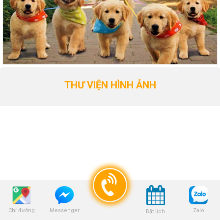
THƯ VIỆN HÌNH ẢNH
Chỉ đường
Zalo
Messenger
Đặt lịch