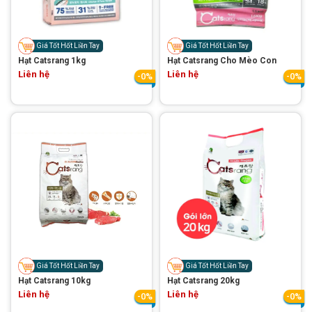
Thông tin về chó
spa cho thú cưng
Thông tin về mèo
Giá Tốt Hốt Liền Tay
Giá Tốt Hốt Liền Tay
Hạt Catsrang 1kg
Hạt Catsrang Cho Mèo Con
Liên hệ
Liên hệ
-0%
-0%
CHÍNH SÁCH
Chính sách mua hàng
Chính sách vận chuyển
Chính sách bảo hành
Chính sách bảo mật
Chính sách đổi trả
LIÊN HỆ
TỔNG ĐÀI TƯ VẤN
Giá Tốt Hốt Liền Tay
Giá Tốt Hốt Liền Tay
Hạt Catsrang 10kg
Hạt Catsrang 20kg
0929894774
Liên hệ
Liên hệ
-0%
-0%