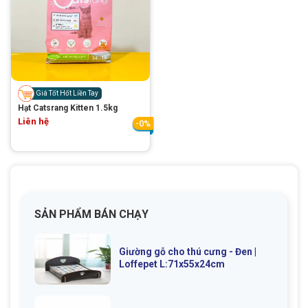
Giá Tốt Hốt Liền Tay
Hạt Catsrang Kitten 1.5kg
Liên hệ
-0%
SẢN PHẨM BÁN CHẠY
Giường gỗ cho thú cưng - Đen |
Loffepet L:71x55x24cm