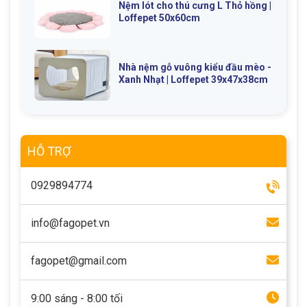
Nệm lót cho thú cưng L Thỏ hồng |
Loffepet 50x60cm
Nhà nệm gỗ vuông kiểu đầu mèo -
Xanh Nhạt | Loffepet 39x47x38cm
HỖ TRỢ
0929894774
info@fagopet.vn
fagopet@gmail.com
9:00 sáng - 8:00 tối